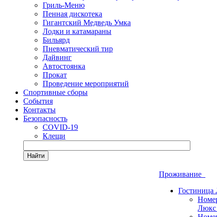
Гриль-Меню
Пенная дискотека
Гигантский Медведь Умка
Лодки и катамараны
Бильярд
Пневматический тир
Дайвинг
Автостоянка
Прокат
Проведение мероприятий
Спортивные сборы
События
Контакты
Безопасность
COVID-19
Клещи
Найти
Проживание
Гостиница
Номе
Люкс
Номе