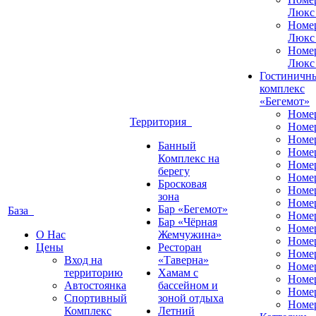
Люкс
Номе
Люкс
Номе
Люкс
Гостиничн
комплекс
«Бегемот»
Номе
Территория
Номе
Номе
Банный
Номе
Комплекс на
Номе
берегу
Номе
Бросковая
Номе
зона
Номе
Бар «Бегемот»
База
Номе
Бар «Чёрная
Номе
О Нас
Жемчужина»
Номер
Цены
Ресторан
Номе
Вход на
«Таверна»
Номе
территорию
Хамам с
Номе
Автостоянка
бассейном и
Номе
Спортивный
зоной отдыха
Номе
Комплекс
Летний