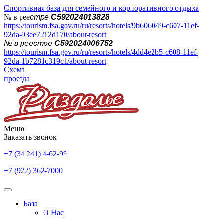
Спортивная база для семейного и корпоративного отдыха
№ в рее
стре
С592024013828
https://tourism.fsa.gov.ru/ru/resorts/hotels/9b606049-c607-11ef-
92da-93ee7212d170/about-resort
№ в реестре
С592024006752
https://tourism.fsa.gov.ru/ru/resorts/hotels/4dd4e2b5-c608-11ef-
92da-1b7281c319c1/about-resort
Схема
проезда
Меню
Заказать звонок
+7 (34 241) 4-62-99
+7 (922) 362-7000
База
О Нас