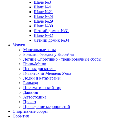
Шале №3
Шале №4
Шале №21
Шале №24
Шале №29
Шале №30
Летний домик №31
Шале №32
Летний домик №34
Услуги
Мангальные зоны
Большая беседка у Бассейна
Летние Спортивно - тренировочные сборы
Гриль-Меню
Пенная дискотека
Гигантский Медведь Умка
Лодки и катамараны
Бильярд
Пневматический тир
Дайвинг
Автостоянка
Прокат
Проведение мероприятий
Спортивные сборы
События