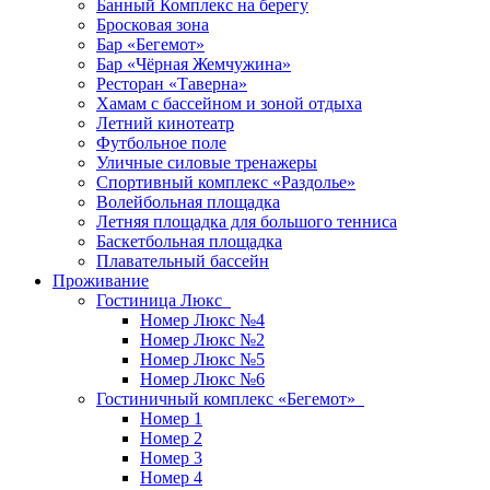
Банный Комплекс на берегу
Бросковая зона
Бар «Бегемот»
Бар «Чёрная Жемчужина»
Ресторан «Таверна»
Хамам с бассейном и зоной отдыха
Летний кинотеатр
Футбольное поле
Уличные силовые тренажеры
Спортивный комплекс «Раздолье»
Волейбольная площадка
Летняя площадка для большого тенниса
Баскетбольная площадка
Плавательный бассейн
Проживание
Гостиница Люкс
Номер Люкс №4
Номер Люкс №2
Номер Люкс №5
Номер Люкс №6
Гостиничный комплекс «Бегемот»
Номер 1
Номер 2
Номер 3
Номер 4