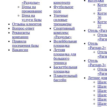
Коттеджи
«Раздолье»
кинотеатр
Котт
Цены на
Футбольное
35
проживание
поле
Котт
Цена на
Уличные
36
услуги базы
силовые
Котт
Отзывы клиентов
тренажеры
37
Вопрос-ответ
Спортивный
Отель «Раг
Реквизиты
комплекс
Отел
компании
«Раздолье»
«Рагн
Правила
Волейбольная
Отель
посещения базы
площадка
«Рагнар-2»
Вакансии
Летняя
Отел
площадка для
«Рагн
большого
Отель
тенниса
«Рагнар-3»
Баскетбольная
Отел
площадка
«Рагн
Плавательный
Летние до
бассейн
Шале
Шале
Шале
Шале
Шале
Шале