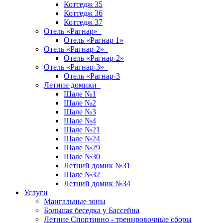
Коттедж 35
Коттедж 36
Коттедж 37
Отель «Рагнар»
Отель «Рагнар 1»
Отель «Рагнар-2»
Отель «Рагнар-2»
Отель «Рагнар-3»
Отель «Рагнар-3
Летние домики
Шале №1
Шале №2
Шале №3
Шале №4
Шале №21
Шале №24
Шале №29
Шале №30
Летний домик №31
Шале №32
Летний домик №34
Услуги
Мангальные зоны
Большая беседка у Бассейна
Летние Спортивно - тренировочные сборы