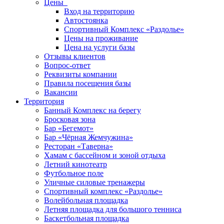
Цены
Вход на территорию
Автостоянка
Спортивный Комплекс «Раздолье»
Цены на проживание
Цена на услуги базы
Отзывы клиентов
Вопрос-ответ
Реквизиты компании
Правила посещения базы
Вакансии
Территория
Банный Комплекс на берегу
Бросковая зона
Бар «Бегемот»
Бар «Чёрная Жемчужина»
Ресторан «Таверна»
Хамам с бассейном и зоной отдыха
Летний кинотеатр
Футбольное поле
Уличные силовые тренажеры
Спортивный комплекс «Раздолье»
Волейбольная площадка
Летняя площадка для большого тенниса
Баскетбольная площадка