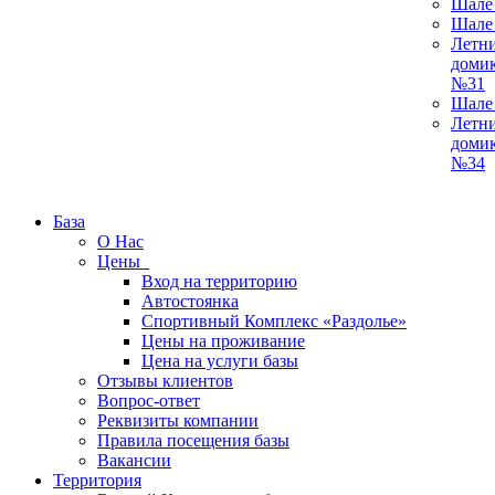
Шале
Шале
Летн
доми
№31
Шале
Летн
доми
№34
База
О Нас
Цены
Вход на территорию
Автостоянка
Спортивный Комплекс «Раздолье»
Цены на проживание
Цена на услуги базы
Отзывы клиентов
Вопрос-ответ
Реквизиты компании
Правила посещения базы
Вакансии
Территория