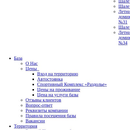
Шале
Шале
Летн
доми
№31
Шале
Летн
доми
№34
База
О Нас
Цены
Вход на территорию
Автостоянка
Спортивный Комплекс «Раздолье»
Цены на проживание
Цена на услуги базы
Отзывы клиентов
Вопрос-ответ
Реквизиты компании
Правила посещения базы
Вакансии
Территория