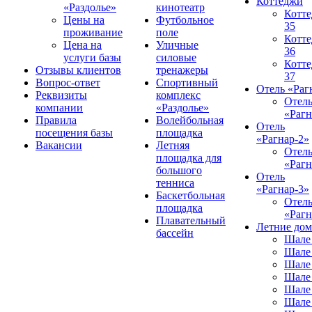
Коттеджи
«Раздолье»
кинотеатр
Котт
Цены на
Футбольное
35
проживание
поле
Котт
Цена на
Уличные
36
услуги базы
силовые
Котт
Отзывы клиентов
тренажеры
37
Вопрос-ответ
Спортивный
Отель «Раг
Реквизиты
комплекс
Отел
компании
«Раздолье»
«Рагн
Правила
Волейбольная
Отель
посещения базы
площадка
«Рагнар-2»
Вакансии
Летняя
Отел
площадка для
«Рагн
большого
Отель
тенниса
«Рагнар-3»
Баскетбольная
Отел
площадка
«Рагн
Плавательный
Летние до
бассейн
Шале
Шале
Шале
Шале
Шале
Шале