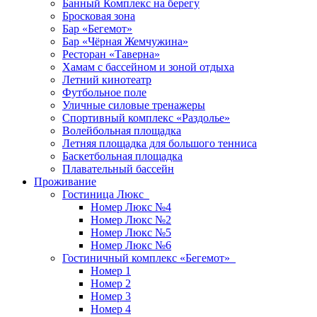
Банный Комплекс на берегу
Бросковая зона
Бар «Бегемот»
Бар «Чёрная Жемчужина»
Ресторан «Таверна»
Хамам с бассейном и зоной отдыха
Летний кинотеатр
Футбольное поле
Уличные силовые тренажеры
Спортивный комплекс «Раздолье»
Волейбольная площадка
Летняя площадка для большого тенниса
Баскетбольная площадка
Плавательный бассейн
Проживание
Гостиница Люкс
Номер Люкс №4
Номер Люкс №2
Номер Люкс №5
Номер Люкс №6
Гостиничный комплекс «Бегемот»
Номер 1
Номер 2
Номер 3
Номер 4