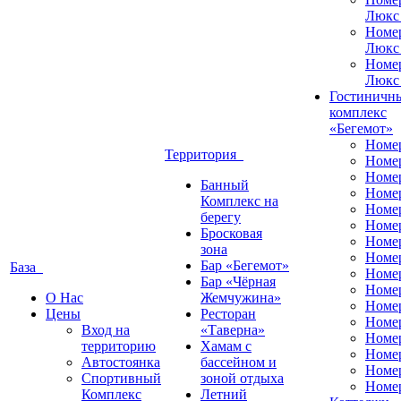
Люкс
Номе
Люкс
Номе
Люкс
Гостиничн
комплекс
«Бегемот»
Номе
Территория
Номе
Номе
Банный
Номе
Комплекс на
Номе
берегу
Номе
Бросковая
Номе
зона
Номе
Бар «Бегемот»
База
Номе
Бар «Чёрная
Номе
О Нас
Жемчужина»
Номер
Цены
Ресторан
Номе
Вход на
«Таверна»
Номе
территорию
Хамам с
Номе
Автостоянка
бассейном и
Номе
Спортивный
зоной отдыха
Номе
Комплекс
Летний