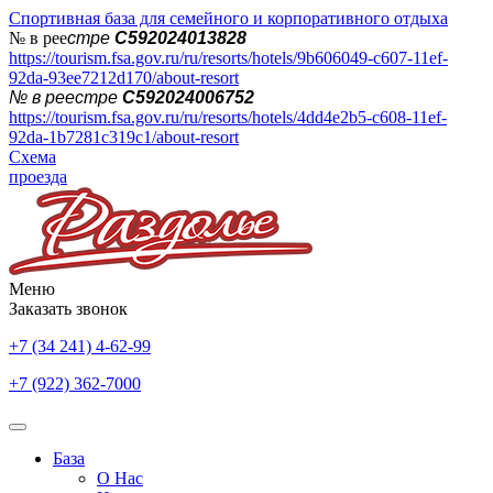
Спортивная база для семейного и корпоративного отдыха
№ в рее
стре
С592024013828
https://tourism.fsa.gov.ru/ru/resorts/hotels/9b606049-c607-11ef-
92da-93ee7212d170/about-resort
№ в реестре
С592024006752
https://tourism.fsa.gov.ru/ru/resorts/hotels/4dd4e2b5-c608-11ef-
92da-1b7281c319c1/about-resort
Схема
проезда
Меню
Заказать звонок
+7 (34 241) 4-62-99
+7 (922) 362-7000
База
О Нас