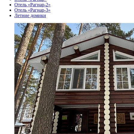
Отель «Рагнар-2»
Отель «Рагнар-3»
Летние домики