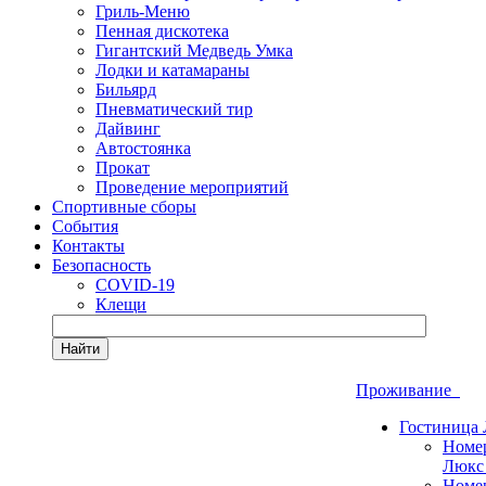
Гриль-Меню
Пенная дискотека
Гигантский Медведь Умка
Лодки и катамараны
Бильярд
Пневматический тир
Дайвинг
Автостоянка
Прокат
Проведение мероприятий
Спортивные сборы
События
Контакты
Безопасность
COVID-19
Клещи
Найти
Проживание
Гостиница
Номе
Люкс
Номе