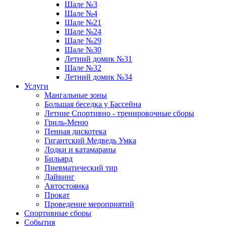
Шале №3
Шале №4
Шале №21
Шале №24
Шале №29
Шале №30
Летний домик №31
Шале №32
Летний домик №34
Услуги
Мангальные зоны
Большая беседка у Бассейна
Летние Спортивно - тренировочные сборы
Гриль-Меню
Пенная дискотека
Гигантский Медведь Умка
Лодки и катамараны
Бильярд
Пневматический тир
Дайвинг
Автостоянка
Прокат
Проведение мероприятий
Спортивные сборы
События