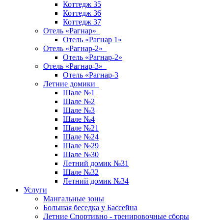
Коттедж 35
Коттедж 36
Коттедж 37
Отель «Рагнар»
Отель «Рагнар 1»
Отель «Рагнар-2»
Отель «Рагнар-2»
Отель «Рагнар-3»
Отель «Рагнар-3
Летние домики
Шале №1
Шале №2
Шале №3
Шале №4
Шале №21
Шале №24
Шале №29
Шале №30
Летний домик №31
Шале №32
Летний домик №34
Услуги
Мангальные зоны
Большая беседка у Бассейна
Летние Спортивно - тренировочные сборы