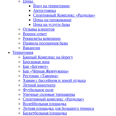
Цены
Вход на территорию
Автостоянка
Спортивный Комплекс «Раздолье»
Цены на проживание
Цена на услуги базы
Отзывы клиентов
Вопрос-ответ
Реквизиты компании
Правила посещения базы
Вакансии
Территория
Банный Комплекс на берегу
Бросковая зона
Бар «Бегемот»
Бар «Чёрная Жемчужина»
Ресторан «Таверна»
Хамам с бассейном и зоной отдыха
Летний кинотеатр
Футбольное поле
Уличные силовые тренажеры
Спортивный комплекс «Раздолье»
Волейбольная площадка
Летняя площадка для большого тенниса
Баскетбольная площадка