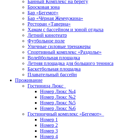
Банный Комплекс на берегу
Бросковая зона
Бар «Бегемот»
Бар «Чёрная Жемчужина»
Ресторан «Таверна»
Хамам с бассейном и зоной отдыха
Летний кинотеатр
Футбольное поле
Уличные силовые тренажеры
Спортивный комплекс «Раздолье»
Волейбольная площадка
Летняя площадка для большого тенниса
Баскетбольная площадка
Плавательный бассейн
Проживание
Гостиница Люкс
Номер Люкс №4
Номер Люкс №2
Номер Люкс №5
Номер Люкс №6
Гостиничный комплекс «Бегемот»
Номер 1
Номер 2
Номер 3
Номер 4