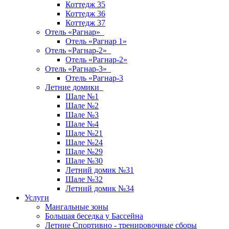
Коттедж 35
Коттедж 36
Коттедж 37
Отель «Рагнар»
Отель «Рагнар 1»
Отель «Рагнар-2»
Отель «Рагнар-2»
Отель «Рагнар-3»
Отель «Рагнар-3
Летние домики
Шале №1
Шале №2
Шале №3
Шале №4
Шале №21
Шале №24
Шале №29
Шале №30
Летний домик №31
Шале №32
Летний домик №34
Услуги
Мангальные зоны
Большая беседка у Бассейна
Летние Спортивно - тренировочные сборы