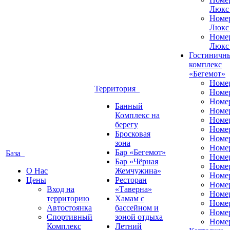
Люкс
Номе
Люкс
Номе
Люкс
Гостиничн
комплекс
«Бегемот»
Номе
Территория
Номе
Номе
Банный
Номе
Комплекс на
Номе
берегу
Номе
Бросковая
Номе
зона
Номе
Бар «Бегемот»
База
Номе
Бар «Чёрная
Номе
О Нас
Жемчужина»
Номер
Цены
Ресторан
Номе
Вход на
«Таверна»
Номе
территорию
Хамам с
Номе
Автостоянка
бассейном и
Номе
Спортивный
зоной отдыха
Номе
Комплекс
Летний