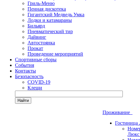
Гриль-Меню
Пенная дискотека
Гигантский Медведь Умка
Лодки и катамараны
Бильярд
Пневматический тир
Дайвинг
Автостоянка
Прокат
Проведение мероприятий
Спортивные сборы
События
Контакты
Безопасность
COVID-19
Клещи
Найти
Проживание
Гостиница
Номе
Люкс
Номе