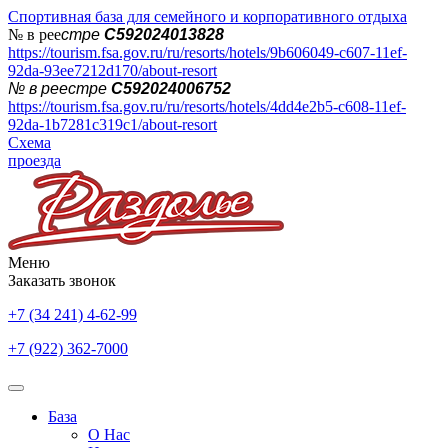
Спортивная база для семейного и корпоративного отдыха
№ в рее
стре
С592024013828
https://tourism.fsa.gov.ru/ru/resorts/hotels/9b606049-c607-11ef-
92da-93ee7212d170/about-resort
№ в реестре
С592024006752
https://tourism.fsa.gov.ru/ru/resorts/hotels/4dd4e2b5-c608-11ef-
92da-1b7281c319c1/about-resort
Схема
проезда
Меню
Заказать звонок
+7 (34 241) 4-62-99
+7 (922) 362-7000
База
О Нас