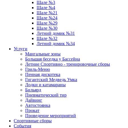
Шале №3
Шале №4
Шале №21
Шале №24
Шале №29
Шале №30
Летний домик №31
Шале №32
Летний домик №34
Услуги
Мангальные зоны
Большая беседка у Бассейна
Летние Спортивно - тренировочные сборы
Гриль-Меню
Пенная дискотека
Гигантский Медведь Умка
Лодки и катамараны
Бильярд
Пневматический тир
Дайвинг
Автостоянка
Прокат
Проведение мероприятий
Спортивные сборы
События