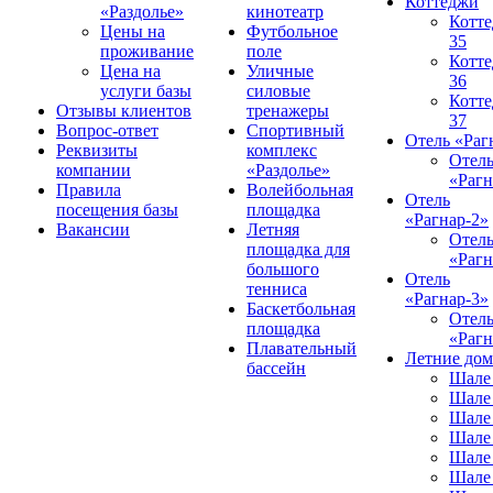
Коттеджи
«Раздолье»
кинотеатр
Котт
Цены на
Футбольное
35
проживание
поле
Котт
Цена на
Уличные
36
услуги базы
силовые
Котт
Отзывы клиентов
тренажеры
37
Вопрос-ответ
Спортивный
Отель «Раг
Реквизиты
комплекс
Отел
компании
«Раздолье»
«Рагн
Правила
Волейбольная
Отель
посещения базы
площадка
«Рагнар-2»
Вакансии
Летняя
Отел
площадка для
«Рагн
большого
Отель
тенниса
«Рагнар-3»
Баскетбольная
Отел
площадка
«Рагн
Плавательный
Летние до
бассейн
Шале
Шале
Шале
Шале
Шале
Шале