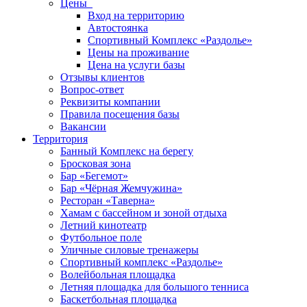
Цены
Вход на территорию
Автостоянка
Спортивный Комплекс «Раздолье»
Цены на проживание
Цена на услуги базы
Отзывы клиентов
Вопрос-ответ
Реквизиты компании
Правила посещения базы
Вакансии
Территория
Банный Комплекс на берегу
Бросковая зона
Бар «Бегемот»
Бар «Чёрная Жемчужина»
Ресторан «Таверна»
Хамам с бассейном и зоной отдыха
Летний кинотеатр
Футбольное поле
Уличные силовые тренажеры
Спортивный комплекс «Раздолье»
Волейбольная площадка
Летняя площадка для большого тенниса
Баскетбольная площадка