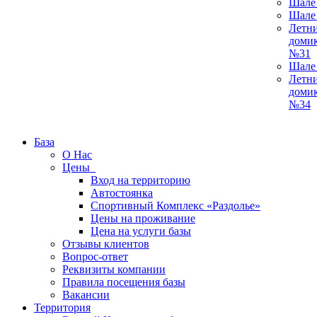
Шале
Шале
Летн
доми
№31
Шале
Летн
доми
№34
База
О Нас
Цены
Вход на территорию
Автостоянка
Спортивный Комплекс «Раздолье»
Цены на проживание
Цена на услуги базы
Отзывы клиентов
Вопрос-ответ
Реквизиты компании
Правила посещения базы
Вакансии
Территория