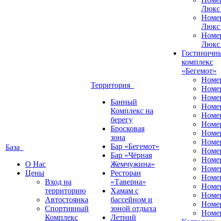
Люкс
Номе
Люкс
Номе
Люкс
Гостиничн
комплекс
«Бегемот»
Номе
Территория
Номе
Номе
Банный
Номе
Комплекс на
Номе
берегу
Номе
Бросковая
Номе
зона
Номе
Бар «Бегемот»
База
Номе
Бар «Чёрная
Номе
О Нас
Жемчужина»
Номер
Цены
Ресторан
Номе
Вход на
«Таверна»
Номе
территорию
Хамам с
Номе
Автостоянка
бассейном и
Номе
Спортивный
зоной отдыха
Номе
Комплекс
Летний