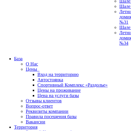
Шале
Шале
Летн
доми
№31
Шале
Летн
доми
№34
База
О Нас
Цены
Вход на территорию
Автостоянка
Спортивный Комплекс «Раздолье»
Цены на проживание
Цена на услуги базы
Отзывы клиентов
Вопрос-ответ
Реквизиты компании
Правила посещения базы
Вакансии
Территория