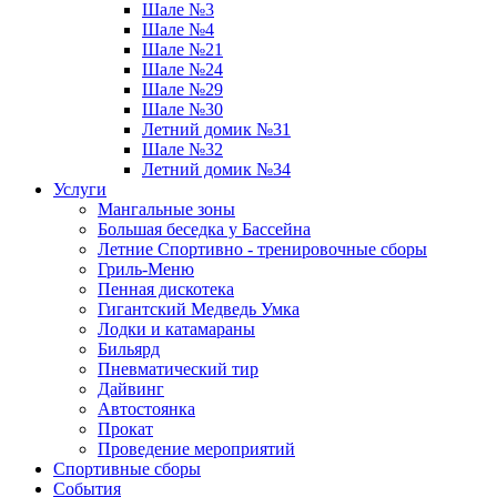
Шале №3
Шале №4
Шале №21
Шале №24
Шале №29
Шале №30
Летний домик №31
Шале №32
Летний домик №34
Услуги
Мангальные зоны
Большая беседка у Бассейна
Летние Спортивно - тренировочные сборы
Гриль-Меню
Пенная дискотека
Гигантский Медведь Умка
Лодки и катамараны
Бильярд
Пневматический тир
Дайвинг
Автостоянка
Прокат
Проведение мероприятий
Спортивные сборы
События