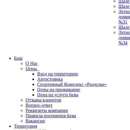
Шале
Шале
Летн
доми
№31
Шале
Летн
доми
№34
База
О Нас
Цены
Вход на территорию
Автостоянка
Спортивный Комплекс «Раздолье»
Цены на проживание
Цена на услуги базы
Отзывы клиентов
Вопрос-ответ
Реквизиты компании
Правила посещения базы
Вакансии
Территория