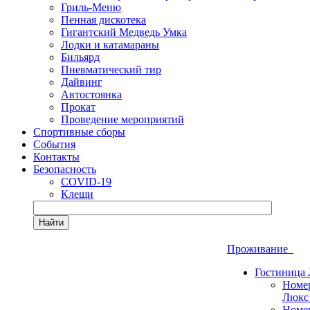
Гриль-Меню
Пенная дискотека
Гигантский Медведь Умка
Лодки и катамараны
Бильярд
Пневматический тир
Дайвинг
Автостоянка
Прокат
Проведение мероприятий
Спортивные сборы
События
Контакты
Безопасность
COVID-19
Клещи
Найти
Проживание
Гостиница
Номе
Люкс
Номе