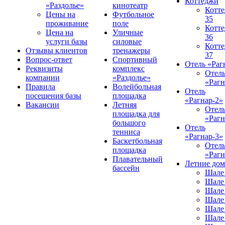
Коттеджи
«Раздолье»
кинотеатр
Котт
Цены на
Футбольное
35
проживание
поле
Котт
Цена на
Уличные
36
услуги базы
силовые
Котт
Отзывы клиентов
тренажеры
37
Вопрос-ответ
Спортивный
Отель «Раг
Реквизиты
комплекс
Отел
компании
«Раздолье»
«Рагн
Правила
Волейбольная
Отель
посещения базы
площадка
«Рагнар-2»
Вакансии
Летняя
Отел
площадка для
«Рагн
большого
Отель
тенниса
«Рагнар-3»
Баскетбольная
Отел
площадка
«Рагн
Плавательный
Летние до
бассейн
Шале
Шале
Шале
Шале
Шале
Шале