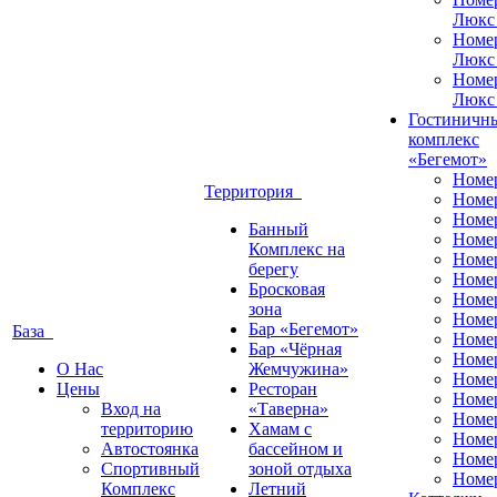
Люкс
Номе
Люкс
Номе
Люкс
Гостиничн
комплекс
«Бегемот»
Номе
Территория
Номе
Номе
Банный
Номе
Комплекс на
Номе
берегу
Номе
Бросковая
Номе
зона
Номе
Бар «Бегемот»
База
Номе
Бар «Чёрная
Номе
О Нас
Жемчужина»
Номер
Цены
Ресторан
Номе
Вход на
«Таверна»
Номе
территорию
Хамам с
Номе
Автостоянка
бассейном и
Номе
Спортивный
зоной отдыха
Номе
Комплекс
Летний