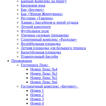
Банный Комплекс на берегу
Бросковая зона
Бар «Бегемот»
Бар «Чёрная Жемчужина»
Ресторан «Таверна»
Хамам с бассейном и зоной отдыха
Летний кинотеатр
Футбольное поле
Уличные силовые тренажеры
Спортивный комплекс «Раздолье»
Волейбольная площадка
Летняя площадка для большого тенниса
Баскетбольная площадка
Плавательный бассейн
Проживание
Гостиница Люкс
Номер Люкс №4
Номер Люкс №2
Номер Люкс №5
Номер Люкс №6
Гостиничный комплекс «Бегемот»
Номер 1
Номер 2
Номер 3
Номер 4