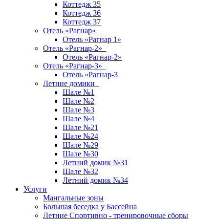
Коттедж 35
Коттедж 36
Коттедж 37
Отель «Рагнар»
Отель «Рагнар 1»
Отель «Рагнар-2»
Отель «Рагнар-2»
Отель «Рагнар-3»
Отель «Рагнар-3
Летние домики
Шале №1
Шале №2
Шале №3
Шале №4
Шале №21
Шале №24
Шале №29
Шале №30
Летний домик №31
Шале №32
Летний домик №34
Услуги
Мангальные зоны
Большая беседка у Бассейна
Летние Спортивно - тренировочные сборы