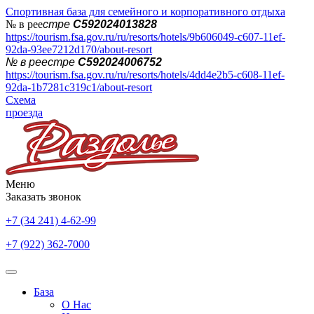
Спортивная база для семейного и корпоративного отдыха
№ в рее
стре
С592024013828
https://tourism.fsa.gov.ru/ru/resorts/hotels/9b606049-c607-11ef-
92da-93ee7212d170/about-resort
№ в реестре
С592024006752
https://tourism.fsa.gov.ru/ru/resorts/hotels/4dd4e2b5-c608-11ef-
92da-1b7281c319c1/about-resort
Схема
проезда
Меню
Заказать звонок
+7 (34 241) 4-62-99
+7 (922) 362-7000
База
О Нас