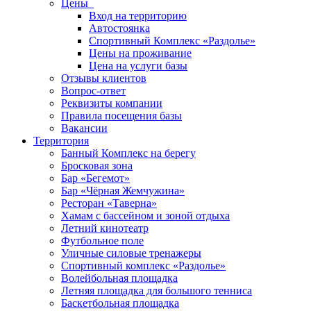
Цены
Вход на территорию
Автостоянка
Спортивный Комплекс «Раздолье»
Цены на проживание
Цена на услуги базы
Отзывы клиентов
Вопрос-ответ
Реквизиты компании
Правила посещения базы
Вакансии
Территория
Банный Комплекс на берегу
Бросковая зона
Бар «Бегемот»
Бар «Чёрная Жемчужина»
Ресторан «Таверна»
Хамам с бассейном и зоной отдыха
Летний кинотеатр
Футбольное поле
Уличные силовые тренажеры
Спортивный комплекс «Раздолье»
Волейбольная площадка
Летняя площадка для большого тенниса
Баскетбольная площадка