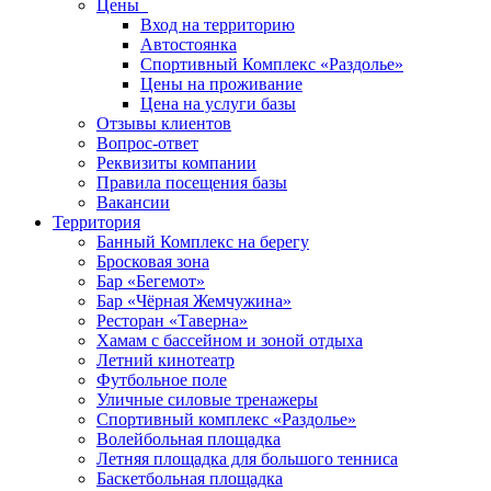
Цены
Вход на территорию
Автостоянка
Спортивный Комплекс «Раздолье»
Цены на проживание
Цена на услуги базы
Отзывы клиентов
Вопрос-ответ
Реквизиты компании
Правила посещения базы
Вакансии
Территория
Банный Комплекс на берегу
Бросковая зона
Бар «Бегемот»
Бар «Чёрная Жемчужина»
Ресторан «Таверна»
Хамам с бассейном и зоной отдыха
Летний кинотеатр
Футбольное поле
Уличные силовые тренажеры
Спортивный комплекс «Раздолье»
Волейбольная площадка
Летняя площадка для большого тенниса
Баскетбольная площадка