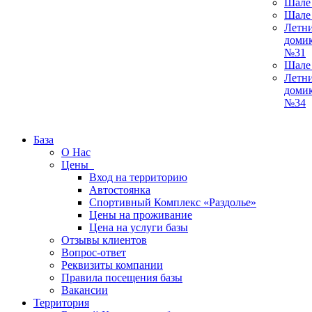
Шале
Шале
Летн
доми
№31
Шале
Летн
доми
№34
База
О Нас
Цены
Вход на территорию
Автостоянка
Спортивный Комплекс «Раздолье»
Цены на проживание
Цена на услуги базы
Отзывы клиентов
Вопрос-ответ
Реквизиты компании
Правила посещения базы
Вакансии
Территория