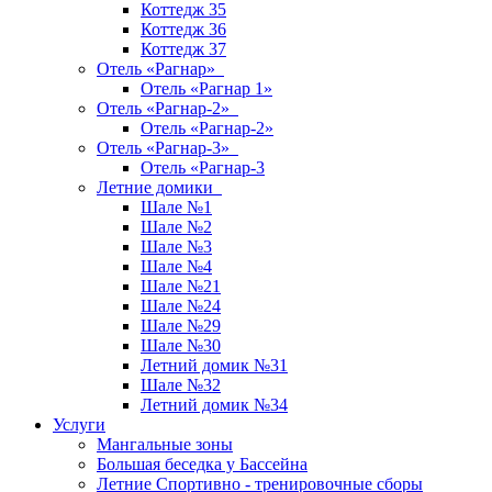
Коттедж 35
Коттедж 36
Коттедж 37
Отель «Рагнар»
Отель «Рагнар 1»
Отель «Рагнар-2»
Отель «Рагнар-2»
Отель «Рагнар-3»
Отель «Рагнар-3
Летние домики
Шале №1
Шале №2
Шале №3
Шале №4
Шале №21
Шале №24
Шале №29
Шале №30
Летний домик №31
Шале №32
Летний домик №34
Услуги
Мангальные зоны
Большая беседка у Бассейна
Летние Спортивно - тренировочные сборы