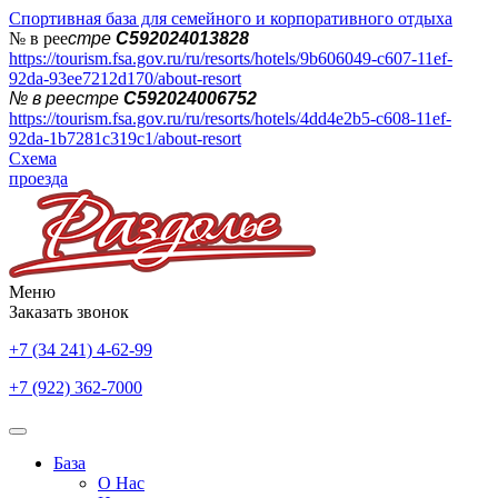
Спортивная база для семейного и корпоративного отдыха
№ в рее
стре
С592024013828
https://tourism.fsa.gov.ru/ru/resorts/hotels/9b606049-c607-11ef-
92da-93ee7212d170/about-resort
№ в реестре
С592024006752
https://tourism.fsa.gov.ru/ru/resorts/hotels/4dd4e2b5-c608-11ef-
92da-1b7281c319c1/about-resort
Схема
проезда
Меню
Заказать звонок
+7 (34 241) 4-62-99
+7 (922) 362-7000
База
О Нас