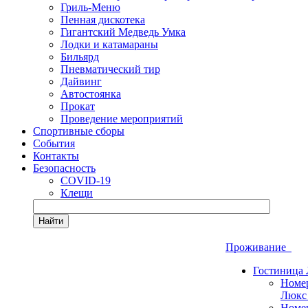
Гриль-Меню
Пенная дискотека
Гигантский Медведь Умка
Лодки и катамараны
Бильярд
Пневматический тир
Дайвинг
Автостоянка
Прокат
Проведение мероприятий
Спортивные сборы
События
Контакты
Безопасность
COVID-19
Клещи
Найти
Проживание
Гостиница
Номе
Люкс
Номе