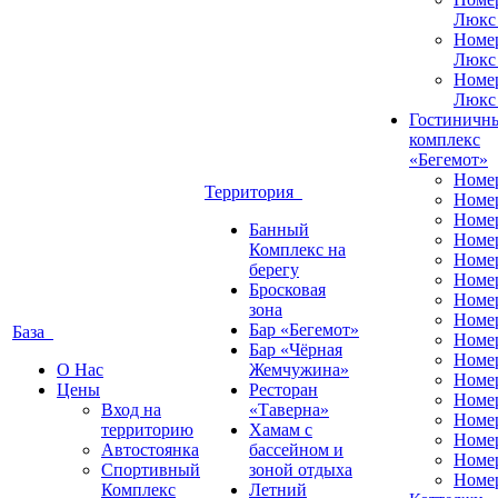
Люкс
Номе
Люкс
Номе
Люкс
Гостиничн
комплекс
«Бегемот»
Номе
Территория
Номе
Номе
Банный
Номе
Комплекс на
Номе
берегу
Номе
Бросковая
Номе
зона
Номе
Бар «Бегемот»
База
Номе
Бар «Чёрная
Номе
О Нас
Жемчужина»
Номер
Цены
Ресторан
Номе
Вход на
«Таверна»
Номе
территорию
Хамам с
Номе
Автостоянка
бассейном и
Номе
Спортивный
зоной отдыха
Номе
Комплекс
Летний