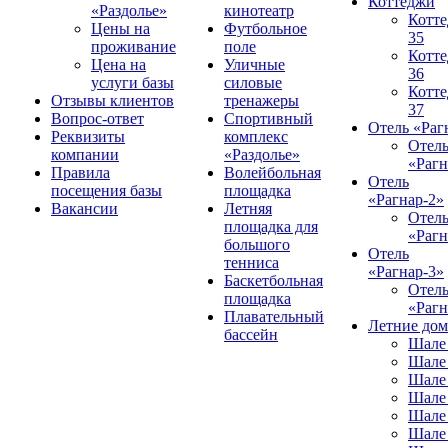
Коттеджи
«Раздолье»
кинотеатр
Котт
Цены на
Футбольное
35
проживание
поле
Котт
Цена на
Уличные
36
услуги базы
силовые
Котт
Отзывы клиентов
тренажеры
37
Вопрос-ответ
Спортивный
Отель «Раг
Реквизиты
комплекс
Отел
компании
«Раздолье»
«Рагн
Правила
Волейбольная
Отель
посещения базы
площадка
«Рагнар-2»
Вакансии
Летняя
Отел
площадка для
«Рагн
большого
Отель
тенниса
«Рагнар-3»
Баскетбольная
Отел
площадка
«Рагн
Плавательный
Летние до
бассейн
Шале
Шале
Шале
Шале
Шале
Шале