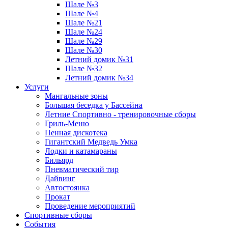
Шале №3
Шале №4
Шале №21
Шале №24
Шале №29
Шале №30
Летний домик №31
Шале №32
Летний домик №34
Услуги
Мангальные зоны
Большая беседка у Бассейна
Летние Спортивно - тренировочные сборы
Гриль-Меню
Пенная дискотека
Гигантский Медведь Умка
Лодки и катамараны
Бильярд
Пневматический тир
Дайвинг
Автостоянка
Прокат
Проведение мероприятий
Спортивные сборы
События