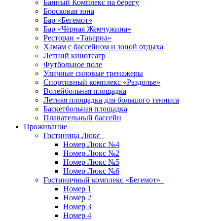
Банный Комплекс на берегу
Бросковая зона
Бар «Бегемот»
Бар «Чёрная Жемчужина»
Ресторан «Таверна»
Хамам с бассейном и зоной отдыха
Летний кинотеатр
Футбольное поле
Уличные силовые тренажеры
Спортивный комплекс «Раздолье»
Волейбольная площадка
Летняя площадка для большого тенниса
Баскетбольная площадка
Плавательный бассейн
Проживание
Гостиница Люкс
Номер Люкс №4
Номер Люкс №2
Номер Люкс №5
Номер Люкс №6
Гостиничный комплекс «Бегемот»
Номер 1
Номер 2
Номер 3
Номер 4