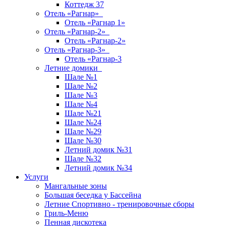
Коттедж 37
Отель «Рагнар»
Отель «Рагнар 1»
Отель «Рагнар-2»
Отель «Рагнар-2»
Отель «Рагнар-3»
Отель «Рагнар-3
Летние домики
Шале №1
Шале №2
Шале №3
Шале №4
Шале №21
Шале №24
Шале №29
Шале №30
Летний домик №31
Шале №32
Летний домик №34
Услуги
Мангальные зоны
Большая беседка у Бассейна
Летние Спортивно - тренировочные сборы
Гриль-Меню
Пенная дискотека