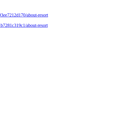
-93ee7212d170/about-resort
-1b7281c319c1/about-resort