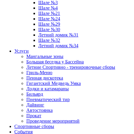
Шале №3
Шале №4
Шале №21
Шале №24
Шале №29
Шале №30
Летний домик №31
Шале №32
Летний домик №34
Услуги
Мангальные зоны
Большая беседка у Бассейна
Летние Спортивно - тренировочные сборы
Гриль-Меню
Пенная дискотека
Гигантский Медведь Умка
Лодки и катамараны
Бильярд
Пневматический тир
Дайвинг
Автостоянка
Прокат
Проведение мероприятий
Спортивные сборы
События