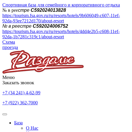
Спортивная база для семейного и корпоративного отдыха
№ в рее
стре
С592024013828
https://tourism.fsa.gov.ru/ru/resorts/hotels/9b606049-c607-11ef-
92da-93ee7212d170/about-resort
№ в реестре
С592024006752
https://tourism.fsa.gov.ru/ru/resorts/hotels/4dd4e2b5-c608-11ef-
92da-1b7281c319c1/about-resort
Схема
проезда
Меню
Заказать звонок
+7 (34 241) 4-62-99
+7 (922) 362-7000
База
О Нас