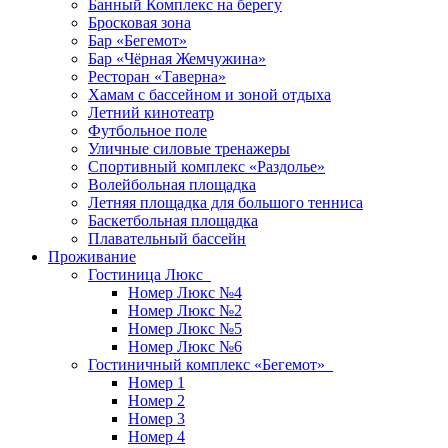
Банный Комплекс на берегу
Бросковая зона
Бар «Бегемот»
Бар «Чёрная Жемчужина»
Ресторан «Таверна»
Хамам с бассейном и зоной отдыха
Летний кинотеатр
Футбольное поле
Уличные силовые тренажеры
Спортивный комплекс «Раздолье»
Волейбольная площадка
Летняя площадка для большого тенниса
Баскетбольная площадка
Плавательный бассейн
Проживание
Гостиница Люкс
Номер Люкс №4
Номер Люкс №2
Номер Люкс №5
Номер Люкс №6
Гостиничный комплекс «Бегемот»
Номер 1
Номер 2
Номер 3
Номер 4