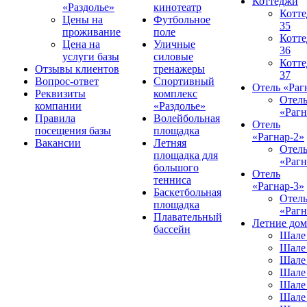
Коттеджи
«Раздолье»
кинотеатр
Котт
Цены на
Футбольное
35
проживание
поле
Котт
Цена на
Уличные
36
услуги базы
силовые
Котт
Отзывы клиентов
тренажеры
37
Вопрос-ответ
Спортивный
Отель «Раг
Реквизиты
комплекс
Отел
компании
«Раздолье»
«Рагн
Правила
Волейбольная
Отель
посещения базы
площадка
«Рагнар-2»
Вакансии
Летняя
Отел
площадка для
«Рагн
большого
Отель
тенниса
«Рагнар-3»
Баскетбольная
Отел
площадка
«Рагн
Плавательный
Летние до
бассейн
Шале
Шале
Шале
Шале
Шале
Шале