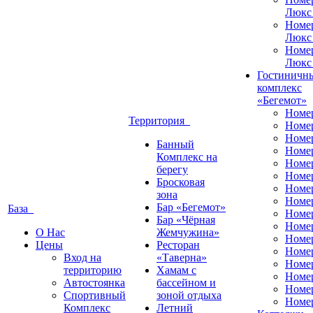
Люкс
Номе
Люкс
Номе
Люкс
Гостиничн
комплекс
«Бегемот»
Номе
Территория
Номе
Номе
Банный
Номе
Комплекс на
Номе
берегу
Номе
Бросковая
Номе
зона
Номе
Бар «Бегемот»
База
Номе
Бар «Чёрная
Номе
О Нас
Жемчужина»
Номер
Цены
Ресторан
Номе
Вход на
«Таверна»
Номе
территорию
Хамам с
Номе
Автостоянка
бассейном и
Номе
Спортивный
зоной отдыха
Номе
Комплекс
Летний