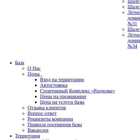
Шале
Шале
Летн
доми
№31
Шале
Летн
доми
№34
База
О Нас
Цены
Вход на территорию
Автостоянка
Спортивный Комплекс «Раздолье»
Цены на проживание
Цена на услуги базы
Отзывы клиентов
Вопрос-ответ
Реквизиты компании
Правила посещения базы
Вакансии
Территория