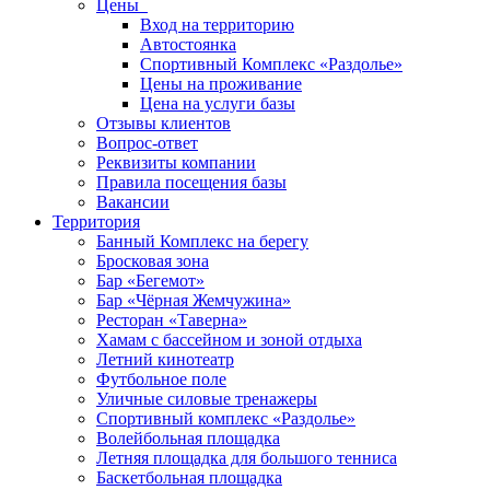
Цены
Вход на территорию
Автостоянка
Спортивный Комплекс «Раздолье»
Цены на проживание
Цена на услуги базы
Отзывы клиентов
Вопрос-ответ
Реквизиты компании
Правила посещения базы
Вакансии
Территория
Банный Комплекс на берегу
Бросковая зона
Бар «Бегемот»
Бар «Чёрная Жемчужина»
Ресторан «Таверна»
Хамам с бассейном и зоной отдыха
Летний кинотеатр
Футбольное поле
Уличные силовые тренажеры
Спортивный комплекс «Раздолье»
Волейбольная площадка
Летняя площадка для большого тенниса
Баскетбольная площадка