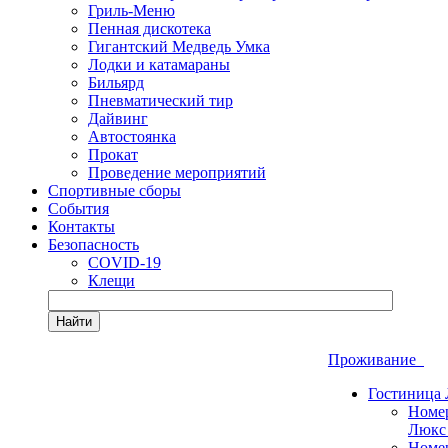
Гриль-Меню
Пенная дискотека
Гигантский Медведь Умка
Лодки и катамараны
Бильярд
Пневматический тир
Дайвинг
Автостоянка
Прокат
Проведение мероприятий
Спортивные сборы
События
Контакты
Безопасность
COVID-19
Клещи
Найти
Проживание
Гостиница
Номе
Люкс
Номе