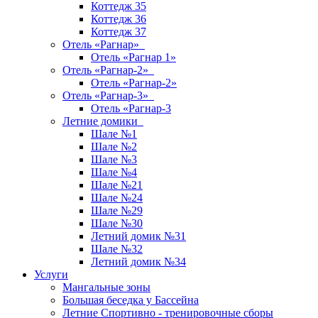
Коттедж 35
Коттедж 36
Коттедж 37
Отель «Рагнар»
Отель «Рагнар 1»
Отель «Рагнар-2»
Отель «Рагнар-2»
Отель «Рагнар-3»
Отель «Рагнар-3
Летние домики
Шале №1
Шале №2
Шале №3
Шале №4
Шале №21
Шале №24
Шале №29
Шале №30
Летний домик №31
Шале №32
Летний домик №34
Услуги
Мангальные зоны
Большая беседка у Бассейна
Летние Спортивно - тренировочные сборы