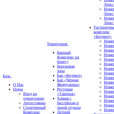
Люкс
Номе
Люкс
Номе
Люкс
Гостиничн
комплекс
«Бегемот»
Номе
Территория
Номе
Номе
Банный
Номе
Комплекс на
Номе
берегу
Номе
Бросковая
Номе
зона
Номе
Бар «Бегемот»
База
Номе
Бар «Чёрная
Номе
О Нас
Жемчужина»
Номер
Цены
Ресторан
Номе
Вход на
«Таверна»
Номе
территорию
Хамам с
Номе
Автостоянка
бассейном и
Номе
Спортивный
зоной отдыха
Номе
Комплекс
Летний