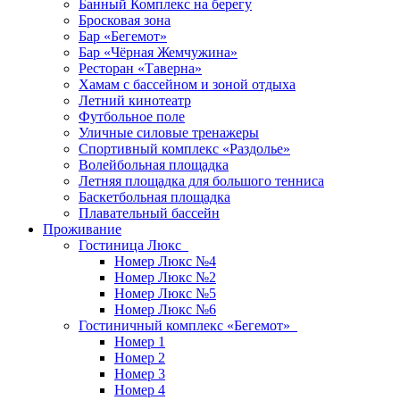
Банный Комплекс на берегу
Бросковая зона
Бар «Бегемот»
Бар «Чёрная Жемчужина»
Ресторан «Таверна»
Хамам с бассейном и зоной отдыха
Летний кинотеатр
Футбольное поле
Уличные силовые тренажеры
Спортивный комплекс «Раздолье»
Волейбольная площадка
Летняя площадка для большого тенниса
Баскетбольная площадка
Плавательный бассейн
Проживание
Гостиница Люкс
Номер Люкс №4
Номер Люкс №2
Номер Люкс №5
Номер Люкс №6
Гостиничный комплекс «Бегемот»
Номер 1
Номер 2
Номер 3
Номер 4