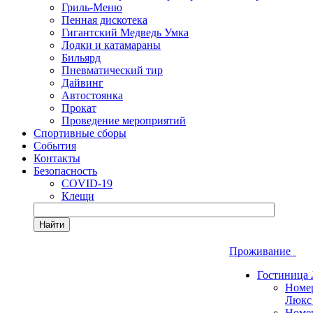
Гриль-Меню
Пенная дискотека
Гигантский Медведь Умка
Лодки и катамараны
Бильярд
Пневматический тир
Дайвинг
Автостоянка
Прокат
Проведение мероприятий
Спортивные сборы
События
Контакты
Безопасность
COVID-19
Клещи
Найти
Проживание
Гостиница
Номе
Люкс
Номе