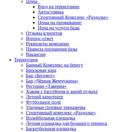
Цены
Вход на территорию
Автостоянка
Спортивный Комплекс «Раздолье»
Цены на проживание
Цена на услуги базы
Отзывы клиентов
Вопрос-ответ
Реквизиты компании
Правила посещения базы
Вакансии
Территория
Банный Комплекс на берегу
Бросковая зона
Бар «Бегемот»
Бар «Чёрная Жемчужина»
Ресторан «Таверна»
Хамам с бассейном и зоной отдыха
Летний кинотеатр
Футбольное поле
Уличные силовые тренажеры
Спортивный комплекс «Раздолье»
Волейбольная площадка
Летняя площадка для большого тенниса
Баскетбольная площадка