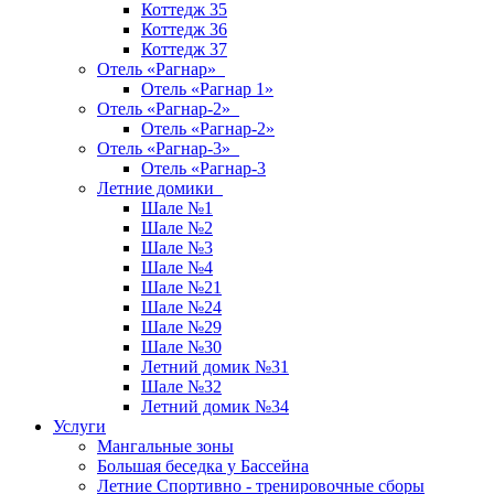
Коттедж 35
Коттедж 36
Коттедж 37
Отель «Рагнар»
Отель «Рагнар 1»
Отель «Рагнар-2»
Отель «Рагнар-2»
Отель «Рагнар-3»
Отель «Рагнар-3
Летние домики
Шале №1
Шале №2
Шале №3
Шале №4
Шале №21
Шале №24
Шале №29
Шале №30
Летний домик №31
Шале №32
Летний домик №34
Услуги
Мангальные зоны
Большая беседка у Бассейна
Летние Спортивно - тренировочные сборы