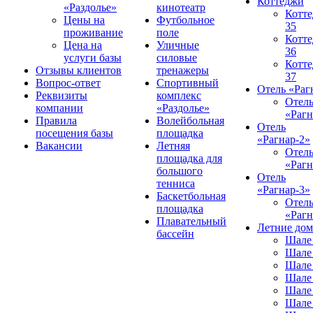
Коттеджи
«Раздолье»
кинотеатр
Котт
Цены на
Футбольное
35
проживание
поле
Котт
Цена на
Уличные
36
услуги базы
силовые
Котт
Отзывы клиентов
тренажеры
37
Вопрос-ответ
Спортивный
Отель «Раг
Реквизиты
комплекс
Отел
компании
«Раздолье»
«Рагн
Правила
Волейбольная
Отель
посещения базы
площадка
«Рагнар-2»
Вакансии
Летняя
Отел
площадка для
«Рагн
большого
Отель
тенниса
«Рагнар-3»
Баскетбольная
Отел
площадка
«Рагн
Плавательный
Летние до
бассейн
Шале
Шале
Шале
Шале
Шале
Шале