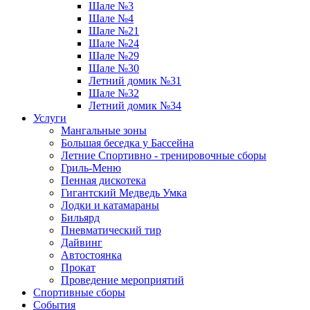
Шале №3
Шале №4
Шале №21
Шале №24
Шале №29
Шале №30
Летний домик №31
Шале №32
Летний домик №34
Услуги
Мангальные зоны
Большая беседка у Бассейна
Летние Спортивно - тренировочные сборы
Гриль-Меню
Пенная дискотека
Гигантский Медведь Умка
Лодки и катамараны
Бильярд
Пневматический тир
Дайвинг
Автостоянка
Прокат
Проведение мероприятий
Спортивные сборы
События