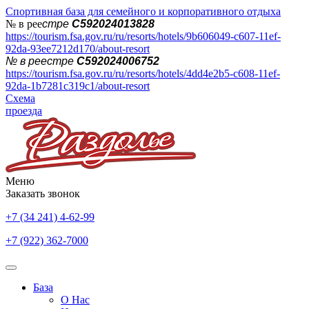
Спортивная база для семейного и корпоративного отдыха
№ в рее
стре
С592024013828
https://tourism.fsa.gov.ru/ru/resorts/hotels/9b606049-c607-11ef-
92da-93ee7212d170/about-resort
№ в реестре
С592024006752
https://tourism.fsa.gov.ru/ru/resorts/hotels/4dd4e2b5-c608-11ef-
92da-1b7281c319c1/about-resort
Схема
проезда
Меню
Заказать звонок
+7 (34 241) 4-62-99
+7 (922) 362-7000
База
О Нас