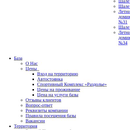
Шале
Шале
Летн
доми
№31
Шале
Летн
доми
№34
База
О Нас
Цены
Вход на территорию
Автостоянка
Спортивный Комплекс «Раздолье»
Цены на проживание
Цена на услуги базы
Отзывы клиентов
Вопрос-ответ
Реквизиты компании
Правила посещения базы
Вакансии
Территория