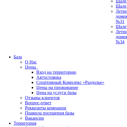
Шале
Шале
Летн
доми
№31
Шале
Летн
доми
№34
База
О Нас
Цены
Вход на территорию
Автостоянка
Спортивный Комплекс «Раздолье»
Цены на проживание
Цена на услуги базы
Отзывы клиентов
Вопрос-ответ
Реквизиты компании
Правила посещения базы
Вакансии
Территория