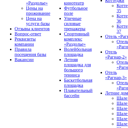
Коттеджи
«Раздолье»
кинотеатр
Котт
Цены на
Футбольное
35
проживание
поле
Котт
Цена на
Уличные
36
услуги базы
силовые
Котт
Отзывы клиентов
тренажеры
37
Вопрос-ответ
Спортивный
Отель «Раг
Реквизиты
комплекс
Отел
компании
«Раздолье»
«Рагн
Правила
Волейбольная
Отель
посещения базы
площадка
«Рагнар-2»
Вакансии
Летняя
Отел
площадка для
«Рагн
большого
Отель
тенниса
«Рагнар-3»
Баскетбольная
Отел
площадка
«Рагн
Плавательный
Летние до
бассейн
Шале
Шале
Шале
Шале
Шале
Шале