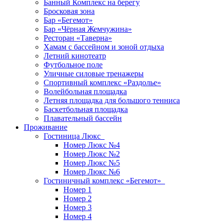
Банный Комплекс на берегу
Бросковая зона
Бар «Бегемот»
Бар «Чёрная Жемчужина»
Ресторан «Таверна»
Хамам с бассейном и зоной отдыха
Летний кинотеатр
Футбольное поле
Уличные силовые тренажеры
Спортивный комплекс «Раздолье»
Волейбольная площадка
Летняя площадка для большого тенниса
Баскетбольная площадка
Плавательный бассейн
Проживание
Гостиница Люкс
Номер Люкс №4
Номер Люкс №2
Номер Люкс №5
Номер Люкс №6
Гостиничный комплекс «Бегемот»
Номер 1
Номер 2
Номер 3
Номер 4