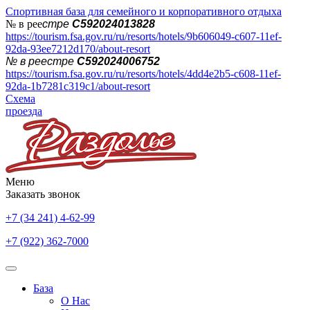
Спортивная база для семейного и корпоративного отдыха
№ в рее
стре
С592024013828
https://tourism.fsa.gov.ru/ru/resorts/hotels/9b606049-c607-11ef-
92da-93ee7212d170/about-resort
№ в реестре
С592024006752
https://tourism.fsa.gov.ru/ru/resorts/hotels/4dd4e2b5-c608-11ef-
92da-1b7281c319c1/about-resort
Схема
проезда
Меню
Заказать звонок
+7 (34 241) 4-62-99
+7 (922) 362-7000
База
О Нас