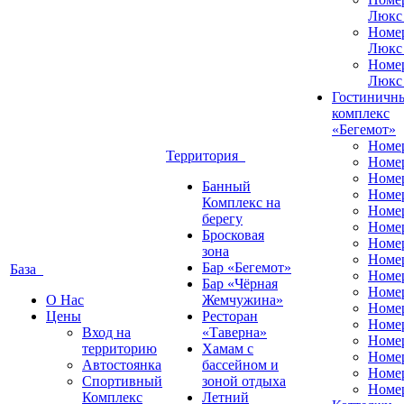
Люкс
Номе
Люкс
Номе
Люкс
Гостиничн
комплекс
«Бегемот»
Номе
Территория
Номе
Номе
Банный
Номе
Комплекс на
Номе
берегу
Номе
Бросковая
Номе
зона
Номе
Бар «Бегемот»
База
Номе
Бар «Чёрная
Номе
О Нас
Жемчужина»
Номер
Цены
Ресторан
Номе
Вход на
«Таверна»
Номе
территорию
Хамам с
Номе
Автостоянка
бассейном и
Номе
Спортивный
зоной отдыха
Номе
Комплекс
Летний