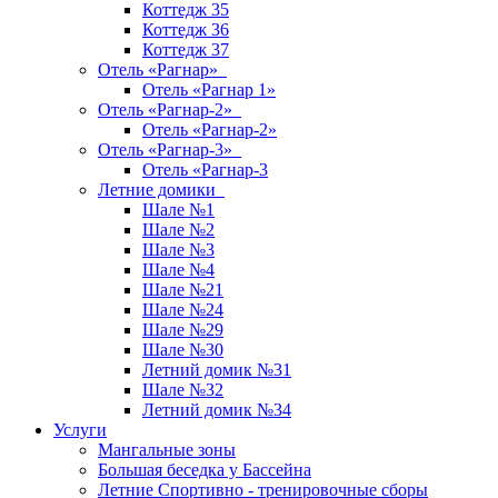
Коттедж 35
Коттедж 36
Коттедж 37
Отель «Рагнар»
Отель «Рагнар 1»
Отель «Рагнар-2»
Отель «Рагнар-2»
Отель «Рагнар-3»
Отель «Рагнар-3
Летние домики
Шале №1
Шале №2
Шале №3
Шале №4
Шале №21
Шале №24
Шале №29
Шале №30
Летний домик №31
Шале №32
Летний домик №34
Услуги
Мангальные зоны
Большая беседка у Бассейна
Летние Спортивно - тренировочные сборы