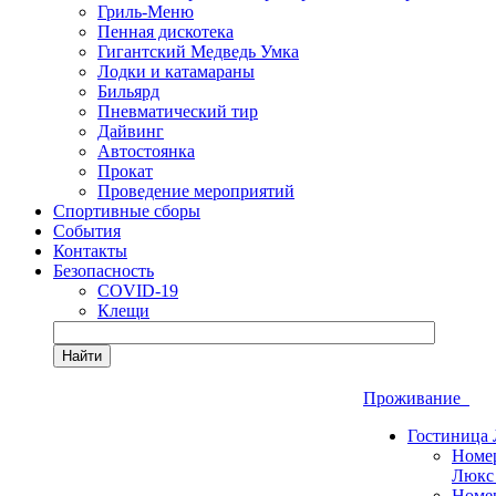
Гриль-Меню
Пенная дискотека
Гигантский Медведь Умка
Лодки и катамараны
Бильярд
Пневматический тир
Дайвинг
Автостоянка
Прокат
Проведение мероприятий
Спортивные сборы
События
Контакты
Безопасность
COVID-19
Клещи
Найти
Проживание
Гостиница
Номе
Люкс
Номе