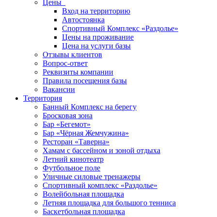
Цены
Вход на территорию
Автостоянка
Спортивный Комплекс «Раздолье»
Цены на проживание
Цена на услуги базы
Отзывы клиентов
Вопрос-ответ
Реквизиты компании
Правила посещения базы
Вакансии
Территория
Банный Комплекс на берегу
Бросковая зона
Бар «Бегемот»
Бар «Чёрная Жемчужина»
Ресторан «Таверна»
Хамам с бассейном и зоной отдыха
Летний кинотеатр
Футбольное поле
Уличные силовые тренажеры
Спортивный комплекс «Раздолье»
Волейбольная площадка
Летняя площадка для большого тенниса
Баскетбольная площадка