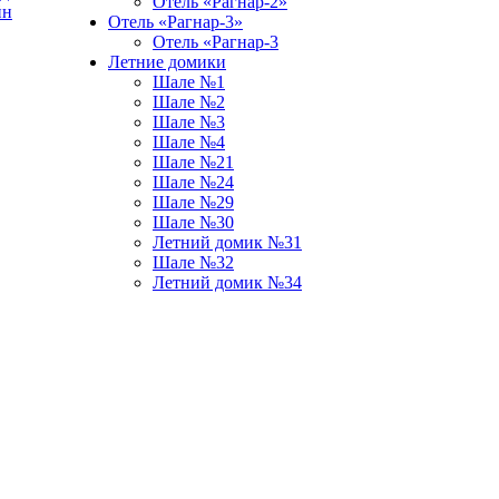
Отель «Рагнар-2»
йн
Отель «Рагнар-3»
Отель «Рагнар-3
Летние домики
Шале №1
Шале №2
Шале №3
Шале №4
Шале №21
Шале №24
Шале №29
Шале №30
Летний домик №31
Шале №32
Летний домик №34