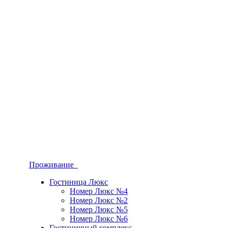
Проживание
Гостиница Люкс
Номер Люкс №4
Номер Люкс №2
Номер Люкс №5
Номер Люкс №6
Гостиничный комплекс