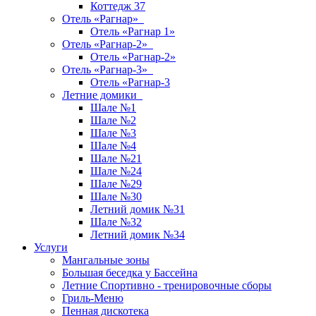
Коттедж 37
Отель «Рагнар»
Отель «Рагнар 1»
Отель «Рагнар-2»
Отель «Рагнар-2»
Отель «Рагнар-3»
Отель «Рагнар-3
Летние домики
Шале №1
Шале №2
Шале №3
Шале №4
Шале №21
Шале №24
Шале №29
Шале №30
Летний домик №31
Шале №32
Летний домик №34
Услуги
Мангальные зоны
Большая беседка у Бассейна
Летние Спортивно - тренировочные сборы
Гриль-Меню
Пенная дискотека