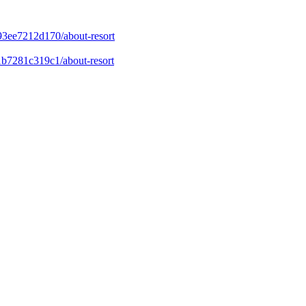
-93ee7212d170/about-resort
-1b7281c319c1/about-resort