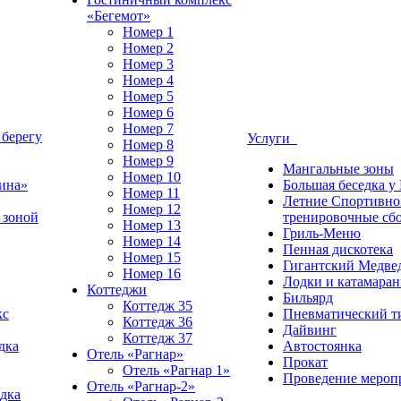
«Бегемот»
Номер 1
Номер 2
Номер 3
Номер 4
Номер 5
Номер 6
Номер 7
 берегу
Услуги
Номер 8
Номер 9
Мангальные зоны
Номер 10
ина»
Большая беседка у
Номер 11
Летние Спортивно
Номер 12
 зоной
тренировочные сб
Номер 13
Гриль-Меню
Номер 14
Пенная дискотека
Номер 15
Гигантский Медве
Номер 16
Лодки и катамара
Коттеджи
Бильярд
Коттедж 35
кс
Пневматический т
Коттедж 36
Дайвинг
Коттедж 37
дка
Автостоянка
Отель «Рагнар»
Прокат
Отель «Рагнар 1»
Проведение мероп
Отель «Рагнар-2»
дка