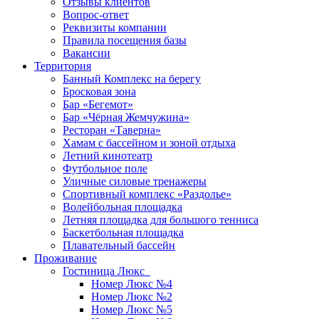
Отзывы клиентов
Вопрос-ответ
Реквизиты компании
Правила посещения базы
Вакансии
Территория
Банный Комплекс на берегу
Бросковая зона
Бар «Бегемот»
Бар «Чёрная Жемчужина»
Ресторан «Таверна»
Хамам с бассейном и зоной отдыха
Летний кинотеатр
Футбольное поле
Уличные силовые тренажеры
Спортивный комплекс «Раздолье»
Волейбольная площадка
Летняя площадка для большого тенниса
Баскетбольная площадка
Плавательный бассейн
Проживание
Гостиница Люкс
Номер Люкс №4
Номер Люкс №2
Номер Люкс №5