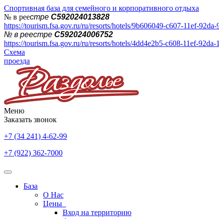
Спортивная база для семейного и корпоративного отдыха
№ в рее
стре
С592024013828
https://tourism.fsa.gov.ru/ru/resorts/hotels/9b606049-c607-11ef-92da
№ в реестре
С592024006752
https://tourism.fsa.gov.ru/ru/resorts/hotels/4dd4e2b5-c608-11ef-92da
Схема
проезда
Меню
Заказать звонок
+7 (34 241) 4-62-99
+7 (922) 362-7000
База
О Нас
Цены
Вход на территорию