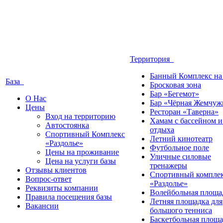
Территория
Банный Комплекс на
База
Бросковая зона
Бар «Бегемот»
О Нас
Бар «Чёрная Жемчуж
Цены
Ресторан «Таверна»
Вход на территорию
Хамам с бассейном и
Автостоянка
отдыха
Спортивный Комплекс
Летний кинотеатр
«Раздолье»
Футбольное поле
Цены на проживание
Уличные силовые
Цена на услуги базы
тренажеры
Отзывы клиентов
Спортивный компле
Вопрос-ответ
«Раздолье»
Реквизиты компании
Волейбольная площа
Правила посещения базы
Летняя площадка для
Вакансии
большого тенниса
Баскетбольная площа