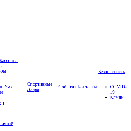
 Бассейна
 -
оры
Безопасность
Спортивные
дь Умка
События
Контакты
COVID-
сборы
ны
19
Клещи
ир
риятий