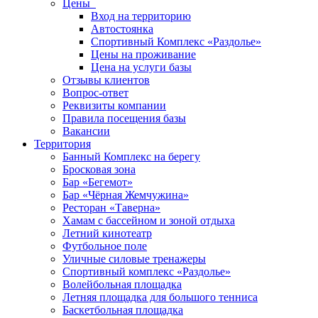
Цены
Вход на территорию
Автостоянка
Спортивный Комплекс «Раздолье»
Цены на проживание
Цена на услуги базы
Отзывы клиентов
Вопрос-ответ
Реквизиты компании
Правила посещения базы
Вакансии
Территория
Банный Комплекс на берегу
Бросковая зона
Бар «Бегемот»
Бар «Чёрная Жемчужина»
Ресторан «Таверна»
Хамам с бассейном и зоной отдыха
Летний кинотеатр
Футбольное поле
Уличные силовые тренажеры
Спортивный комплекс «Раздолье»
Волейбольная площадка
Летняя площадка для большого тенниса
Баскетбольная площадка