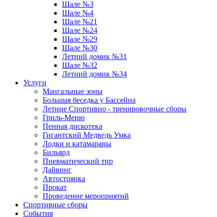
Шале №3
Шале №4
Шале №21
Шале №24
Шале №29
Шале №30
Летний домик №31
Шале №32
Летний домик №34
Услуги
Мангальные зоны
Большая беседка у Бассейна
Летние Спортивно - тренировочные сборы
Гриль-Меню
Пенная дискотека
Гигантский Медведь Умка
Лодки и катамараны
Бильярд
Пневматический тир
Дайвинг
Автостоянка
Прокат
Проведение мероприятий
Спортивные сборы
События