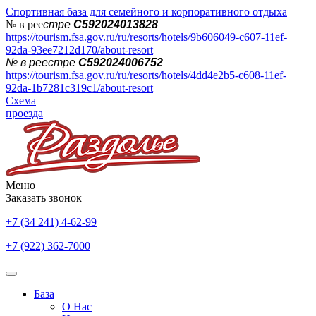
Спортивная база для семейного и корпоративного отдыха
№ в рее
стре
С592024013828
https://tourism.fsa.gov.ru/ru/resorts/hotels/9b606049-c607-11ef-
92da-93ee7212d170/about-resort
№ в реестре
С592024006752
https://tourism.fsa.gov.ru/ru/resorts/hotels/4dd4e2b5-c608-11ef-
92da-1b7281c319c1/about-resort
Схема
проезда
Меню
Заказать звонок
+7 (34 241) 4-62-99
+7 (922) 362-7000
База
О Нас