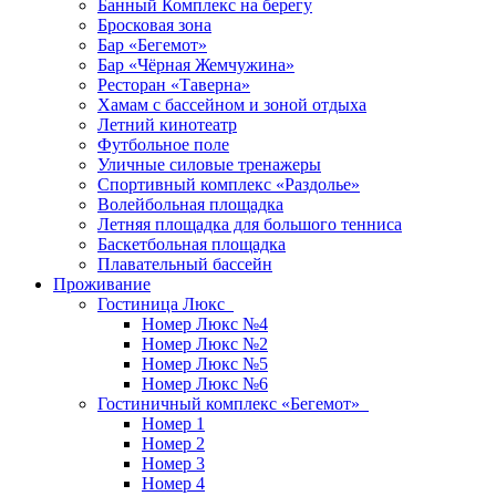
Банный Комплекс на берегу
Бросковая зона
Бар «Бегемот»
Бар «Чёрная Жемчужина»
Ресторан «Таверна»
Хамам с бассейном и зоной отдыха
Летний кинотеатр
Футбольное поле
Уличные силовые тренажеры
Спортивный комплекс «Раздолье»
Волейбольная площадка
Летняя площадка для большого тенниса
Баскетбольная площадка
Плавательный бассейн
Проживание
Гостиница Люкс
Номер Люкс №4
Номер Люкс №2
Номер Люкс №5
Номер Люкс №6
Гостиничный комплекс «Бегемот»
Номер 1
Номер 2
Номер 3
Номер 4