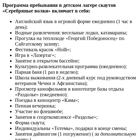
Программа пребывания в детском лагере скаутов
«Серебряные волки» включает в себя:
Английский язык в игровой форме ежедневно (1 час в
день);
Водные развлечения: весельные лодки, катамараны;
Прогулка на теплоходе «Георгий Победоносец» по
Сайгатскому заливу;
Фестиваль красок «Holli»;
Игра в «Лазертаг»;
Занятие в открытом бассейне;
Культурно-развлекательная программа (ежедневно);
Парная баня (1 раз в неделю);
Школа выживания (2-х дневный курс под руководством
ветеранов Чечни и Афганистана);
Просмотр кинофильмов в кинотеатре базы отдыха
«Раздолье» (ежедневно);
Поездка в киноцентр «Кама»;
Пенная вечеринка;
Участие во флешмобе;
Занятия в спорткомплексе «Раздолье»;
Форма скаута;
Индивидуальны «Тотемы», подарки в конце смены;
Занятия дайвингом (1 погружение) (
за дополнительную
плату
)