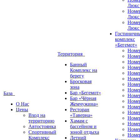
Люкс
Номе
Люкс
Номе
Люкс
Гостиничн
комплекс
«Бегемот»
Номе
Территория
Номе
Номе
Банный
Номе
Комплекс на
Номе
берегу
Номе
Бросковая
Номе
зона
Номе
Бар «Бегемот»
База
Номе
Бар «Чёрная
Номе
О Нас
Жемчужина»
Номер
Цены
Ресторан
Номе
Вход на
«Таверна»
Номе
территорию
Хамам с
Номе
Автостоянка
бассейном и
Номе
Спортивный
зоной отдыха
Номе
Комплекс
Летний