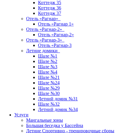
Коттедж 35
Коттедж 36
Коттедж 37
Отель «Рагнар»
Отель «Рагнар 1»
Отель «Рагнар-2»
Отель «Рагнар-2»
Отель «Рагнар-3»
Отель «Рагнар-3
Летние домики
Шале №1
Шале №2
Шале №3
Шале №4
Шале №21
Шале №24
Шале №29
Шале №30
Летний домик №31
Шале №32
Летний домик №34
Услуги
Мангальные зоны
Большая беседка у Бассейна
Летние Спортивно - тренировочные сборы