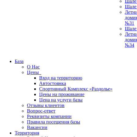
Шале
Шале
Летн
доми
№31
Шале
Летн
доми
№34
База
О Нас
Цены
Вход на территорию
Автостоянка
Спортивный Комплекс «Раздолье»
Цены на проживание
Цена на услуги базы
Отзывы клиентов
Вопрос-ответ
Реквизиты компании
Правила посещения базы
Вакансии
Территория