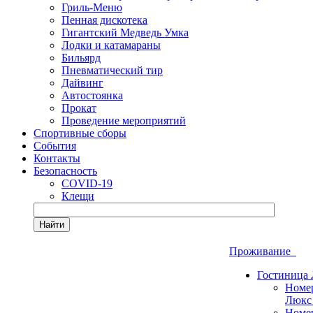
Гриль-Меню
Пенная дискотека
Гигантский Медведь Умка
Лодки и катамараны
Бильярд
Пневматический тир
Дайвинг
Автостоянка
Прокат
Проведение мероприятий
Спортивные сборы
События
Контакты
Безопасность
COVID-19
Клещи
Найти
Проживание
Гостиница
Номе
Люкс
Номе