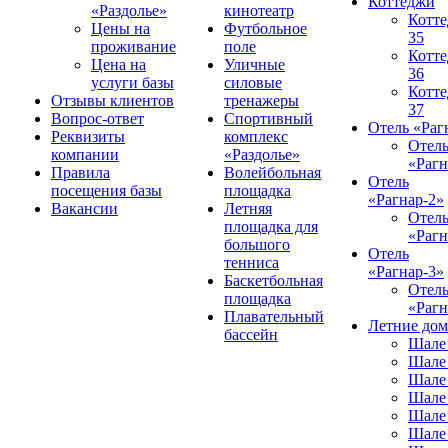
Коттеджи
«Раздолье»
кинотеатр
Котт
Цены на
Футбольное
35
проживание
поле
Котт
Цена на
Уличные
36
услуги базы
силовые
Котт
Отзывы клиентов
тренажеры
37
Вопрос-ответ
Спортивный
Отель «Раг
Реквизиты
комплекс
Отел
компании
«Раздолье»
«Рагн
Правила
Волейбольная
Отель
посещения базы
площадка
«Рагнар-2»
Вакансии
Летняя
Отел
площадка для
«Рагн
большого
Отель
тенниса
«Рагнар-3»
Баскетбольная
Отел
площадка
«Рагн
Плавательный
Летние до
бассейн
Шале
Шале
Шале
Шале
Шале
Шале