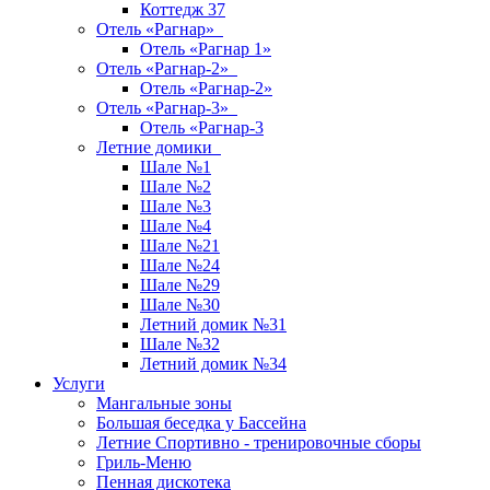
Коттедж 37
Отель «Рагнар»
Отель «Рагнар 1»
Отель «Рагнар-2»
Отель «Рагнар-2»
Отель «Рагнар-3»
Отель «Рагнар-3
Летние домики
Шале №1
Шале №2
Шале №3
Шале №4
Шале №21
Шале №24
Шале №29
Шале №30
Летний домик №31
Шале №32
Летний домик №34
Услуги
Мангальные зоны
Большая беседка у Бассейна
Летние Спортивно - тренировочные сборы
Гриль-Меню
Пенная дискотека