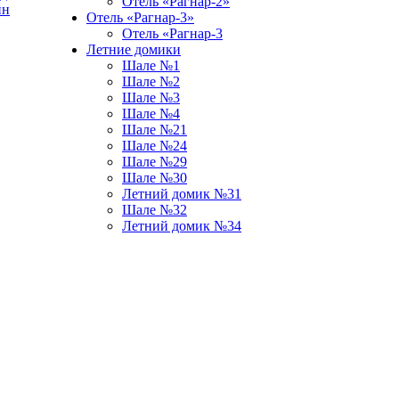
Отель «Рагнар-2»
йн
Отель «Рагнар-3»
Отель «Рагнар-3
Летние домики
Шале №1
Шале №2
Шале №3
Шале №4
Шале №21
Шале №24
Шале №29
Шале №30
Летний домик №31
Шале №32
Летний домик №34