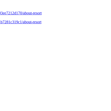
-93ee7212d170/about-resort
-1b7281c319c1/about-resort