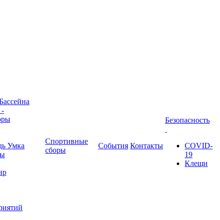
 Бассейна
 -
оры
Безопасность
Спортивные
дь Умка
События
Контакты
COVID-
сборы
ны
19
Клещи
ир
риятий