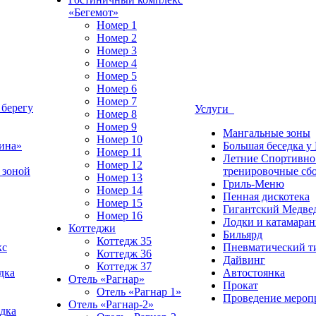
«Бегемот»
Номер 1
Номер 2
Номер 3
Номер 4
Номер 5
Номер 6
Номер 7
 берегу
Услуги
Номер 8
Номер 9
Мангальные зоны
Номер 10
ина»
Большая беседка у
Номер 11
Летние Спортивно
Номер 12
 зоной
тренировочные сб
Номер 13
Гриль-Меню
Номер 14
Пенная дискотека
Номер 15
Гигантский Медве
Номер 16
Лодки и катамара
Коттеджи
Бильярд
Коттедж 35
кс
Пневматический т
Коттедж 36
Дайвинг
Коттедж 37
дка
Автостоянка
Отель «Рагнар»
Прокат
Отель «Рагнар 1»
Проведение мероп
Отель «Рагнар-2»
дка