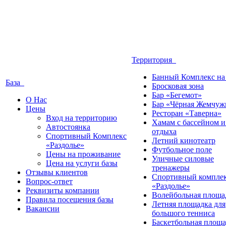
Территория
Банный Комплекс на
База
Бросковая зона
Бар «Бегемот»
О Нас
Бар «Чёрная Жемчуж
Цены
Ресторан «Таверна»
Вход на территорию
Хамам с бассейном и
Автостоянка
отдыха
Спортивный Комплекс
Летний кинотеатр
«Раздолье»
Футбольное поле
Цены на проживание
Уличные силовые
Цена на услуги базы
тренажеры
Отзывы клиентов
Спортивный компле
Вопрос-ответ
«Раздолье»
Реквизиты компании
Волейбольная площа
Правила посещения базы
Летняя площадка для
Вакансии
большого тенниса
Баскетбольная площа