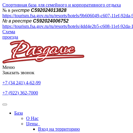
Спортивная база для семейного и корпоративного отдыха
№ в рее
стре
С592024013828
https://tourism.fsa.gov.ru/ru/resorts/hotels/9b606049-c607-11ef-92da
№ в реестре
С592024006752
https://tourism.fsa.gov.ru/ru/resorts/hotels/4dd4e2b5-c608-11ef-92da
Схема
проезда
Меню
Заказать звонок
+7 (34 241) 4-62-99
+7 (922) 362-7000
База
О Нас
Цены
Вход на территорию