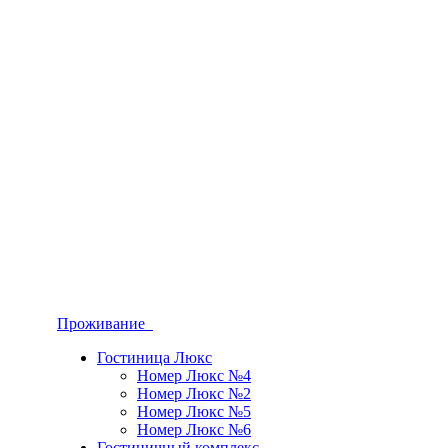
Проживание
Гостиница Люкс
Номер Люкс №4
Номер Люкс №2
Номер Люкс №5
Номер Люкс №6
Гостиничный комплекс