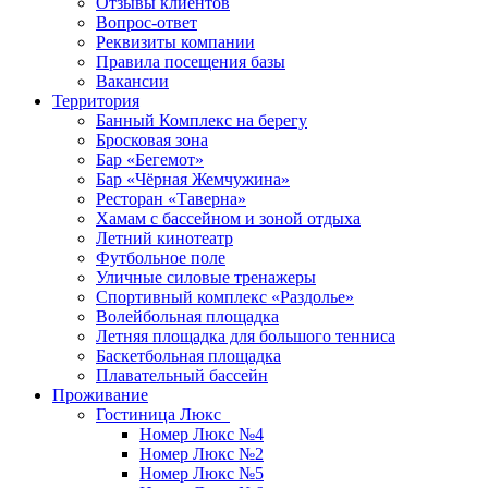
Отзывы клиентов
Вопрос-ответ
Реквизиты компании
Правила посещения базы
Вакансии
Территория
Банный Комплекс на берегу
Бросковая зона
Бар «Бегемот»
Бар «Чёрная Жемчужина»
Ресторан «Таверна»
Хамам с бассейном и зоной отдыха
Летний кинотеатр
Футбольное поле
Уличные силовые тренажеры
Спортивный комплекс «Раздолье»
Волейбольная площадка
Летняя площадка для большого тенниса
Баскетбольная площадка
Плавательный бассейн
Проживание
Гостиница Люкс
Номер Люкс №4
Номер Люкс №2
Номер Люкс №5