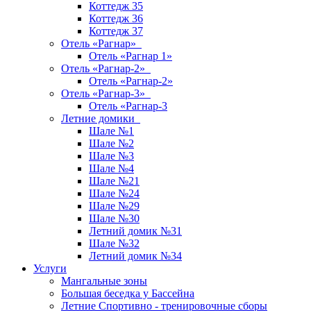
Коттедж 35
Коттедж 36
Коттедж 37
Отель «Рагнар»
Отель «Рагнар 1»
Отель «Рагнар-2»
Отель «Рагнар-2»
Отель «Рагнар-3»
Отель «Рагнар-3
Летние домики
Шале №1
Шале №2
Шале №3
Шале №4
Шале №21
Шале №24
Шале №29
Шале №30
Летний домик №31
Шале №32
Летний домик №34
Услуги
Мангальные зоны
Большая беседка у Бассейна
Летние Спортивно - тренировочные сборы