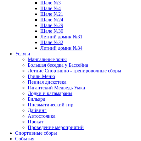
Шале №3
Шале №4
Шале №21
Шале №24
Шале №29
Шале №30
Летний домик №31
Шале №32
Летний домик №34
Услуги
Мангальные зоны
Большая беседка у Бассейна
Летние Спортивно - тренировочные сборы
Гриль-Меню
Пенная дискотека
Гигантский Медведь Умка
Лодки и катамараны
Бильярд
Пневматический тир
Дайвинг
Автостоянка
Прокат
Проведение мероприятий
Спортивные сборы
События