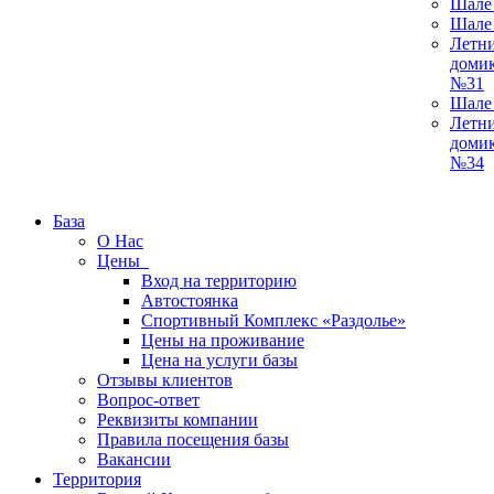
Шале
Шале
Летн
доми
№31
Шале
Летн
доми
№34
База
О Нас
Цены
Вход на территорию
Автостоянка
Спортивный Комплекс «Раздолье»
Цены на проживание
Цена на услуги базы
Отзывы клиентов
Вопрос-ответ
Реквизиты компании
Правила посещения базы
Вакансии
Территория