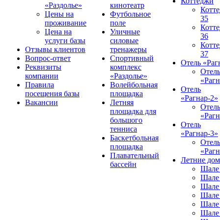
Коттеджи
«Раздолье»
кинотеатр
Котт
Цены на
Футбольное
35
проживание
поле
Котт
Цена на
Уличные
36
услуги базы
силовые
Котт
Отзывы клиентов
тренажеры
37
Вопрос-ответ
Спортивный
Отель «Раг
Реквизиты
комплекс
Отел
компании
«Раздолье»
«Рагн
Правила
Волейбольная
Отель
посещения базы
площадка
«Рагнар-2»
Вакансии
Летняя
Отел
площадка для
«Рагн
большого
Отель
тенниса
«Рагнар-3»
Баскетбольная
Отел
площадка
«Рагн
Плавательный
Летние до
бассейн
Шале
Шале
Шале
Шале
Шале
Шале