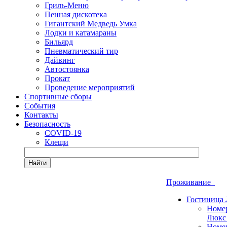
Гриль-Меню
Пенная дискотека
Гигантский Медведь Умка
Лодки и катамараны
Бильярд
Пневматический тир
Дайвинг
Автостоянка
Прокат
Проведение мероприятий
Спортивные сборы
События
Контакты
Безопасность
COVID-19
Клещи
Найти
Проживание
Гостиница
Номе
Люкс
Номе