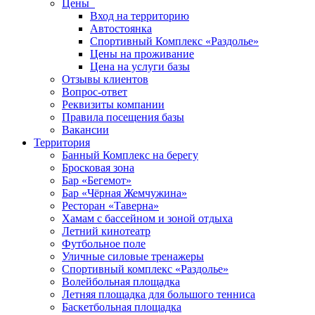
Цены
Вход на территорию
Автостоянка
Спортивный Комплекс «Раздолье»
Цены на проживание
Цена на услуги базы
Отзывы клиентов
Вопрос-ответ
Реквизиты компании
Правила посещения базы
Вакансии
Территория
Банный Комплекс на берегу
Бросковая зона
Бар «Бегемот»
Бар «Чёрная Жемчужина»
Ресторан «Таверна»
Хамам с бассейном и зоной отдыха
Летний кинотеатр
Футбольное поле
Уличные силовые тренажеры
Спортивный комплекс «Раздолье»
Волейбольная площадка
Летняя площадка для большого тенниса
Баскетбольная площадка