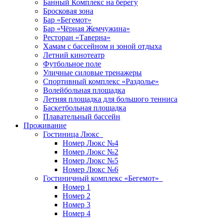
Банный Комплекс на берегу
Бросковая зона
Бар «Бегемот»
Бар «Чёрная Жемчужина»
Ресторан «Таверна»
Хамам с бассейном и зоной отдыха
Летний кинотеатр
Футбольное поле
Уличные силовые тренажеры
Спортивный комплекс «Раздолье»
Волейбольная площадка
Летняя площадка для большого тенниса
Баскетбольная площадка
Плавательный бассейн
Проживание
Гостиница Люкс
Номер Люкс №4
Номер Люкс №2
Номер Люкс №5
Номер Люкс №6
Гостиничный комплекс «Бегемот»
Номер 1
Номер 2
Номер 3
Номер 4