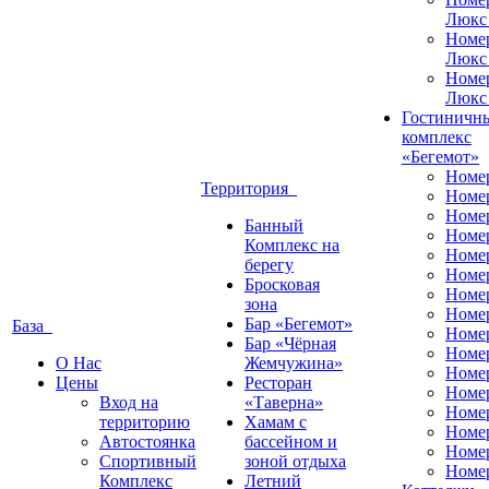
Люкс
Номе
Люкс
Номе
Люкс
Гостиничн
комплекс
«Бегемот»
Номе
Территория
Номе
Номе
Банный
Номе
Комплекс на
Номе
берегу
Номе
Бросковая
Номе
зона
Номе
Бар «Бегемот»
База
Номе
Бар «Чёрная
Номе
О Нас
Жемчужина»
Номер
Цены
Ресторан
Номе
Вход на
«Таверна»
Номе
территорию
Хамам с
Номе
Автостоянка
бассейном и
Номе
Спортивный
зоной отдыха
Номе
Комплекс
Летний