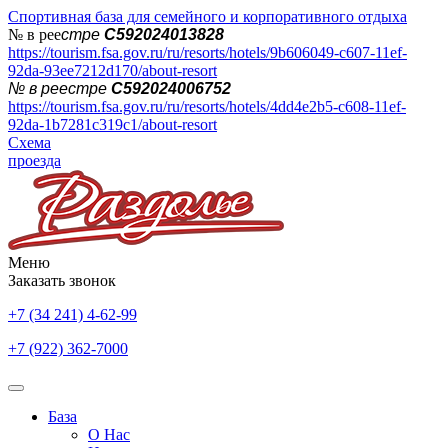
Спортивная база для семейного и корпоративного отдыха
№ в рее
стре
С592024013828
https://tourism.fsa.gov.ru/ru/resorts/hotels/9b606049-c607-11ef-
92da-93ee7212d170/about-resort
№ в реестре
С592024006752
https://tourism.fsa.gov.ru/ru/resorts/hotels/4dd4e2b5-c608-11ef-
92da-1b7281c319c1/about-resort
Схема
проезда
Меню
Заказать звонок
+7 (34 241) 4-62-99
+7 (922) 362-7000
База
О Нас