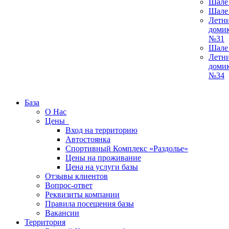
Шале
Шале
Летн
доми
№31
Шале
Летн
доми
№34
База
О Нас
Цены
Вход на территорию
Автостоянка
Спортивный Комплекс «Раздолье»
Цены на проживание
Цена на услуги базы
Отзывы клиентов
Вопрос-ответ
Реквизиты компании
Правила посещения базы
Вакансии
Территория