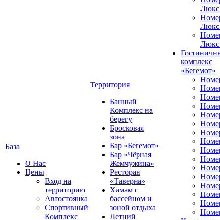
Люкс
Номе
Люкс
Номе
Люкс
Гостиничн
комплекс
«Бегемот»
Номе
Территория
Номе
Номе
Банный
Номе
Комплекс на
Номе
берегу
Номе
Бросковая
Номе
зона
Номе
Бар «Бегемот»
База
Номе
Бар «Чёрная
Номе
О Нас
Жемчужина»
Номер
Цены
Ресторан
Номе
Вход на
«Таверна»
Номе
территорию
Хамам с
Номе
Автостоянка
бассейном и
Номе
Спортивный
зоной отдыха
Номе
Комплекс
Летний