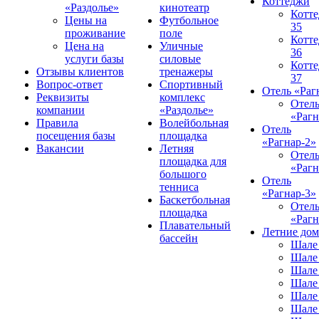
Коттеджи
«Раздолье»
кинотеатр
Котт
Цены на
Футбольное
35
проживание
поле
Котт
Цена на
Уличные
36
услуги базы
силовые
Котт
Отзывы клиентов
тренажеры
37
Вопрос-ответ
Спортивный
Отель «Раг
Реквизиты
комплекс
Отел
компании
«Раздолье»
«Рагн
Правила
Волейбольная
Отель
посещения базы
площадка
«Рагнар-2»
Вакансии
Летняя
Отел
площадка для
«Рагн
большого
Отель
тенниса
«Рагнар-3»
Баскетбольная
Отел
площадка
«Рагн
Плавательный
Летние до
бассейн
Шале
Шале
Шале
Шале
Шале
Шале