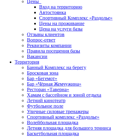
Цены
Вход на территорию
Автостоянка
Спортивный Комплекс «Раздолье»
Цены на проживание
Цена на услуги базы
Отзывы клиентов
Вопрос-ответ
Реквизиты компании
Правила посещения базы
Вакансии
Территория
Банный Комплекс на берегу
Бросковая зона
Бар «Бегемот»
Бар «Чёрная Жемчужина»
Ресторан «Таверна»
Хамам с бассейном и зоной отдыха
Летний кинотеатр
Футбольное поле
Уличные силовые тренажеры
Спортивный комплекс «Раздолье»
Волейбольная площадка
Летняя площадка для большого тенниса
Баскетбольная площадка