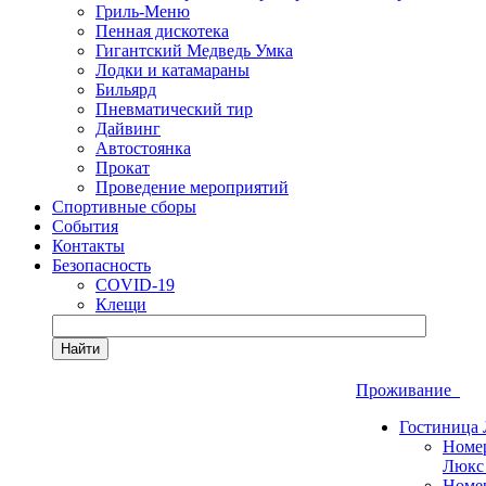
Гриль-Меню
Пенная дискотека
Гигантский Медведь Умка
Лодки и катамараны
Бильярд
Пневматический тир
Дайвинг
Автостоянка
Прокат
Проведение мероприятий
Спортивные сборы
События
Контакты
Безопасность
COVID-19
Клещи
Найти
Проживание
Гостиница
Номе
Люкс
Номе