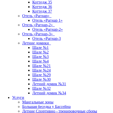
Коттедж 35
Коттедж 36
Коттедж 37
Отель «Рагнар»
Отель «Рагнар 1»
Отель «Рагнар-2»
Отель «Рагнар-2»
Отель «Рагнар-3»
Отель «Рагнар-3
Летние домики
Шале №1
Шале №2
Шале №3
Шале №4
Шале №21
Шале №24
Шале №29
Шале №30
Летний домик №31
Шале №32
Летний домик №34
Услуги
Мангальные зоны
Большая беседка у Бассейна
Летние Спортивно - тренировочные сборы