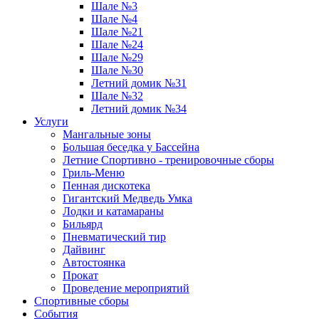
Шале №3
Шале №4
Шале №21
Шале №24
Шале №29
Шале №30
Летний домик №31
Шале №32
Летний домик №34
Услуги
Мангальные зоны
Большая беседка у Бассейна
Летние Спортивно - тренировочные сборы
Гриль-Меню
Пенная дискотека
Гигантский Медведь Умка
Лодки и катамараны
Бильярд
Пневматический тир
Дайвинг
Автостоянка
Прокат
Проведение мероприятий
Спортивные сборы
События