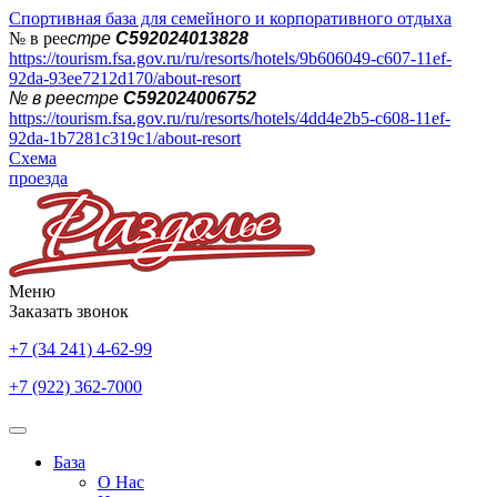
Спортивная база для семейного и корпоративного отдыха
№ в рее
стре
С592024013828
https://tourism.fsa.gov.ru/ru/resorts/hotels/9b606049-c607-11ef-
92da-93ee7212d170/about-resort
№ в реестре
С592024006752
https://tourism.fsa.gov.ru/ru/resorts/hotels/4dd4e2b5-c608-11ef-
92da-1b7281c319c1/about-resort
Схема
проезда
Меню
Заказать звонок
+7 (34 241) 4-62-99
+7 (922) 362-7000
База
О Нас