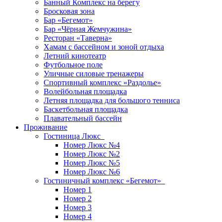
Банный Комплекс на берегу
Бросковая зона
Бар «Бегемот»
Бар «Чёрная Жемчужина»
Ресторан «Таверна»
Хамам с бассейном и зоной отдыха
Летний кинотеатр
Футбольное поле
Уличные силовые тренажеры
Спортивный комплекс «Раздолье»
Волейбольная площадка
Летняя площадка для большого тенниса
Баскетбольная площадка
Плавательный бассейн
Проживание
Гостиница Люкс
Номер Люкс №4
Номер Люкс №2
Номер Люкс №5
Номер Люкс №6
Гостиничный комплекс «Бегемот»
Номер 1
Номер 2
Номер 3
Номер 4