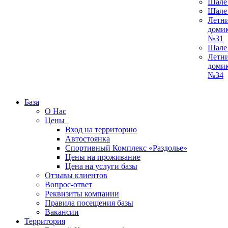
Шале
Шале
Летн
доми
№31
Шале
Летн
доми
№34
База
О Нас
Цены
Вход на территорию
Автостоянка
Спортивный Комплекс «Раздолье»
Цены на проживание
Цена на услуги базы
Отзывы клиентов
Вопрос-ответ
Реквизиты компании
Правила посещения базы
Вакансии
Территория