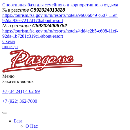
Спортивная база для семейного и корпоративного отдыха
№ в рее
стре
С592024013828
https://tourism.fsa.gov.ru/ru/resorts/hotels/9b606049-c607-11ef-
92da-93ee7212d170/about-resort
№ в реестре
С592024006752
https://tourism.fsa.gov.ru/ru/resorts/hotels/4dd4e2b5-c608-11ef-
92da-1b7281c319c1/about-resort
Схема
проезда
Меню
Заказать звонок
+7 (34 241) 4-62-99
+7 (922) 362-7000
База
О Нас