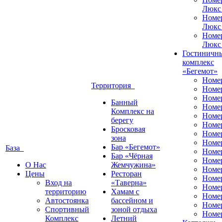
Люкс
Номе
Люкс
Номе
Люкс
Гостиничн
комплекс
«Бегемот»
Номе
Территория
Номе
Номе
Банный
Номе
Комплекс на
Номе
берегу
Номе
Бросковая
Номе
зона
Номе
Бар «Бегемот»
База
Номе
Бар «Чёрная
Номе
О Нас
Жемчужина»
Номер
Цены
Ресторан
Номе
Вход на
«Таверна»
Номе
территорию
Хамам с
Номе
Автостоянка
бассейном и
Номе
Спортивный
зоной отдыха
Номе
Комплекс
Летний