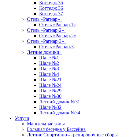
Коттедж 35
Коттедж 36
Коттедж 37
Отель «Рагнар»
Отель «Рагнар 1»
Отель «Рагнар-2»
Отель «Рагнар-2»
Отель «Рагнар-3»
Отель «Рагнар-3
Летние домики
Шале №1
Шале №2
Шале №3
Шале №4
Шале №21
Шале №24
Шале №29
Шале №30
Летний домик №31
Шале №32
Летний домик №34
Услуги
Мангальные зоны
Большая беседка у Бассейна
Летние Спортивно - тренировочные сборы