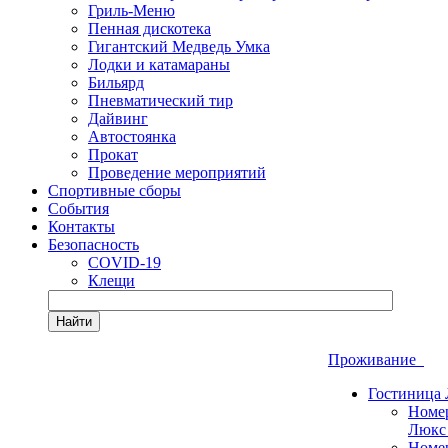
Гриль-Меню
Пенная дискотека
Гигантский Медведь Умка
Лодки и катамараны
Бильярд
Пневматический тир
Дайвинг
Автостоянка
Прокат
Проведение мероприятий
Спортивные сборы
События
Контакты
Безопасность
COVID-19
Клещи
Найти
Проживание
Гостиница
Номе
Люкс
Номе