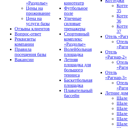
Коттеджи
«Раздолье»
кинотеатр
Котт
Цены на
Футбольное
35
проживание
поле
Котт
Цена на
Уличные
36
услуги базы
силовые
Котт
Отзывы клиентов
тренажеры
37
Вопрос-ответ
Спортивный
Отель «Раг
Реквизиты
комплекс
Отел
компании
«Раздолье»
«Рагн
Правила
Волейбольная
Отель
посещения базы
площадка
«Рагнар-2»
Вакансии
Летняя
Отел
площадка для
«Рагн
большого
Отель
тенниса
«Рагнар-3»
Баскетбольная
Отел
площадка
«Рагн
Плавательный
Летние до
бассейн
Шале
Шале
Шале
Шале
Шале
Шале