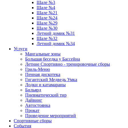
Шале №3
Шале №4
Шале №21
Шале №24
Шале №29
Шале №30
Летний домик №31
Шале №32
Летний домик №34
Услуги
Мангальные зоны
Большая беседка у Бассейна
Летние Спортивно - тренировочные сборы
Гриль-Меню
Пенная дискотека
Гигантский Медведь Умка
Лодки и катамараны
Бильярд
Пневматический тир
Дайвинг
Автостоянка
Прокат
Проведение мероприятий
Спортивные сборы
События