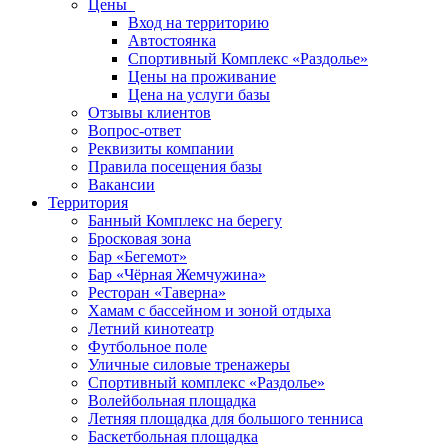
Цены
Вход на территорию
Автостоянка
Спортивный Комплекс «Раздолье»
Цены на проживание
Цена на услуги базы
Отзывы клиентов
Вопрос-ответ
Реквизиты компании
Правила посещения базы
Вакансии
Территория
Банный Комплекс на берегу
Бросковая зона
Бар «Бегемот»
Бар «Чёрная Жемчужина»
Ресторан «Таверна»
Хамам с бассейном и зоной отдыха
Летний кинотеатр
Футбольное поле
Уличные силовые тренажеры
Спортивный комплекс «Раздолье»
Волейбольная площадка
Летняя площадка для большого тенниса
Баскетбольная площадка