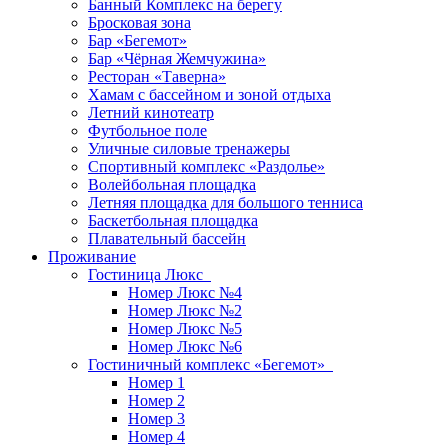
Банный Комплекс на берегу
Бросковая зона
Бар «Бегемот»
Бар «Чёрная Жемчужина»
Ресторан «Таверна»
Хамам с бассейном и зоной отдыха
Летний кинотеатр
Футбольное поле
Уличные силовые тренажеры
Спортивный комплекс «Раздолье»
Волейбольная площадка
Летняя площадка для большого тенниса
Баскетбольная площадка
Плавательный бассейн
Проживание
Гостиница Люкс
Номер Люкс №4
Номер Люкс №2
Номер Люкс №5
Номер Люкс №6
Гостиничный комплекс «Бегемот»
Номер 1
Номер 2
Номер 3
Номер 4